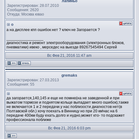
лапиньо
Зарегистрирован: 28.07.2010
Сообщения: 2620
Откуда: Москва ювао
о
а на дисплее кпп ошибок нет ? ключ не 3агорается ?
_________________
диагностика и ремонт электрооборудования (электронных блоков,
пневматики) ивеко , мерседес на выезде 89267545494 Сергей
Вс Фев 21, 2016 11:47 am
gremaks
Зарегистрирован: 27.03.2013
Сообщения: 55
да загорается,140,145 и еще не помню(на не заведенной и при
выжатом тормозе и поднятом кольце выпадает много ошибок),также
не включается 1 и 2 передачи.у нас поблизости диагностов нет(в
Полтавской обл.) хочу поехать в Винницу но при 20 км\час на 6
передаче 400км буду ехать долго и нудно,может кто- то подскажет
профессионала поближе
Вс Фев 21, 2016 6:03 pm