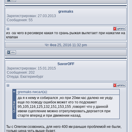
gremaks
Зарегистрирован: 27.03.2013
Сообщения: 55
из -за чего в ресивере какая то срань рыжая вылетает при нажатии на
клапан
Чт Фев 25, 2016 11:32 pm
SuvorOFF
Зарегистрирован: 15.01.2015
Сообщения: 202
Откуда: Екатеринбург
gremaks писал(а):
да я к нему и собирался ,но при 20км.час далеко не уеду.
еще по поводу ошибок может кто то подскажет
95,105,116,125,132,151,153,155 ,говорят что у данной
ивеки сцепление можно отрегулировать,дергается при
старте вперед и при движении назад.
Ты с Олегом созвонись, для него 400 км раньше проблемой не были,
только цена чуть выше будет.