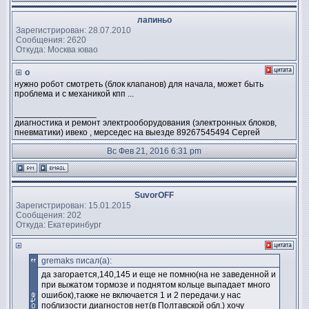
лапиньо
Зарегистрирован: 28.07.2010
Сообщения: 2620
Откуда: Москва ювао
о
нужно робот смотреть (блок клапанов) для начала, может быть
проблема и с механикой кпп ...
_________________
диагностика и ремонт электрооборудования (электронных блоков,
пневматики) ивеко , мерседес на выезде 89267545494 Сергей
Вс Фев 21, 2016 6:31 pm
SuvorOFF
Зарегистрирован: 15.01.2015
Сообщения: 202
Откуда: Екатеринбург
gremaks писал(а):
да загорается,140,145 и еще не помню(на не заведенной и
при выжатом тормозе и поднятом кольце выпадает много
ошибок),также не включается 1 и 2 передачи.у нас
поблизости диагностов нет(в Полтавской обл.) хочу