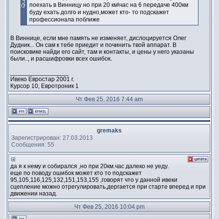
поехать в Винницу но при 20 км\час на 6 передаче 400км
буду ехать долго и нудно,может кто- то подскажет
профессионала поближе
В Виннице, если мне память не изменяет, дислоцируется Олег
Дудник... Он сам к тебе приедит и починить твой аппарат. В
поисковике найди его сайт, там и контакты, и цены у него указаны
были.., и расшифровки всех ошибок.
_________________
Ивеко Евростар 2001 г.
Курсор 10, Евротроник 1
Чт Фев 25, 2016 7:44 am
gremaks
Зарегистрирован: 27.03.2013
Сообщения: 55
да я к нему и собирался ,но при 20км.час далеко не уеду.
еще по поводу ошибок может кто то подскажет
95,105,116,125,132,151,153,155 ,говорят что у данной ивеки
сцепление можно отрегулировать,дергается при старте вперед и при
движении назад.
Чт Фев 25, 2016 10:04 pm