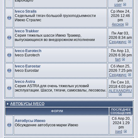
ЕвроКарго
pm
user
Iveco Stralis
Ср Июн 24,
Седельный тягач большой грузоподъемности
2026 12:46
Ивеко Стралис
pm
4еснок
Iveco Trakker
Пн Авг 03,
Серия тяжелых шасси Ивеко Траккер,
2026 8:34 am
выпускающихся во внедорожном исполнении
Серджиус
Iveco Eurotech
Пн Апр 13,
Iveco Eurotech
2026 6:36 pm
fart
Iveco Eurostar
Сб Июл 25,
Iveco Eurostar
2026 7:25 pm
Серджиус
Iveco Astra
Пн Сен 10,
Серия ASTRA для очень тяжелых условий
2018 4:03 pm
эксплуатации. Шасси, тягачи, самосвалы, лесовозы.
ALEXANDRU
АВТОБУСЫ IVECO
ПОСЛЕДНЕЕ
ФОРУМ
СООБЩЕНИЕ
Сб Апр 20,
Автобусы Ивеко
2024 1:29
Обсуждение автобусов марки Ивеко
pm
ised