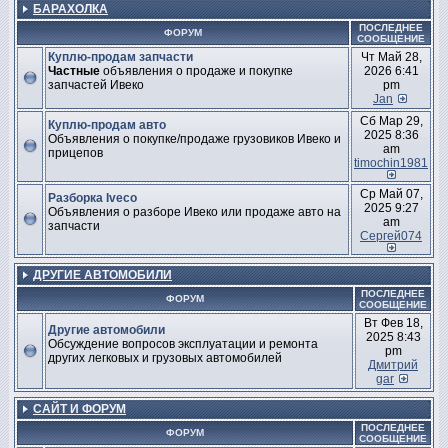
БАРАХОЛКА
ПОСЛЕДНЕЕ
ФОРУМ
СООБЩЕНИЕ
Куплю-продам запчасти
Чт Май 28,
Частные
объявления о продаже и покупке
2026 6:41
запчастей Ивеко
pm
Jan
Сб Мар 29,
Куплю-продам авто
2025 8:36
Объявления о покупке/продаже грузовиков Ивеко и
am
прицепов
timochin1981
Ср Май 07,
Разборка Iveco
2025 9:27
Объявления о разборе Ивеко или продаже авто на
am
запчасти
Сергей074
ДРУГИЕ АВТОМОБИЛИ
ПОСЛЕДНЕЕ
ФОРУМ
СООБЩЕНИЕ
Вт Фев 18,
Другие автомобили
2025 8:43
Обсуждение вопросов эксплуатации и ремонта
pm
других легковых и грузовых автомобилей
Дмитрий
gar
САЙТ И ФОРУМ
ПОСЛЕДНЕЕ
ФОРУМ
СООБЩЕНИЕ