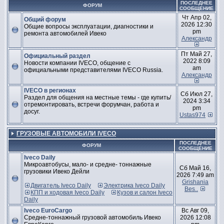
ПОСЛЕДНЕЕ
ФОРУМ
СООБЩЕНИЕ
Чт Апр 02,
Общий форум
2026 12:30
Общие вопросы эксплуатации, диагностики и
pm
ремонта автомобилей Ивеко
Александр
Пт Май 27,
Официальный раздел
2022 8:09
Новости компании IVECO, общение с
am
официальными представителями IVECO Russia.
Александр
IVECO в регионах
Сб Июл 27,
Раздел для общения на местные темы - где купить/
2024 3:34
отремонтировать, встречи форумчан, работа и
pm
досуг.
Ustas974
ГРУЗОВЫЕ АВТОМОБИЛИ IVECO
ПОСЛЕДНЕЕ
ФОРУМ
СООБЩЕНИЕ
Iveco Daily
Микроавтобусы, мало- и средне- тоннажные
Сб Май 16,
грузовики Ивеко Дейли
2026 7:49 am
Grishania
Двигатель Iveco Daily
Электрика Iveco Daily
Bes..
КПП и ходовая Iveco Daily
Кузов и салон Iveco
Daily
Iveco EuroCargo
Вс Авг 09,
Средне-тоннажный грузовой автомобиль Ивеко
2026 12:08