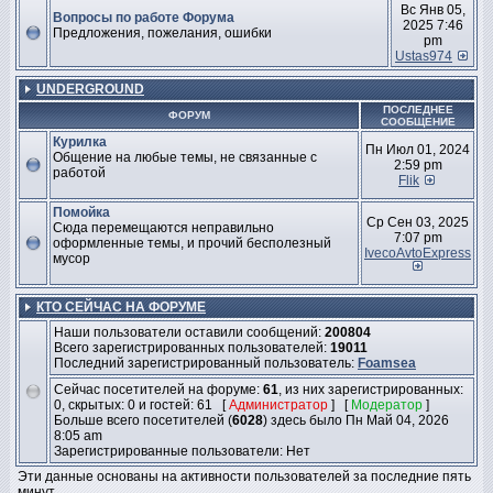
Вс Янв 05,
Вопросы по работе Форума
2025 7:46
Предложения, пожелания, ошибки
pm
Ustas974
UNDERGROUND
ПОСЛЕДНЕЕ
ФОРУМ
СООБЩЕНИЕ
Курилка
Пн Июл 01, 2024
Общение на любые темы, не связанные с
2:59 pm
работой
Flik
Помойка
Ср Сен 03, 2025
Сюда перемещаются неправильно
7:07 pm
оформленные темы, и прочий бесполезный
IvecoAvtoExpress
мусор
КТО СЕЙЧАС НА ФОРУМЕ
Наши пользователи оставили сообщений:
200804
Всего зарегистрированных пользователей:
19011
Последний зарегистрированный пользователь:
Foamsea
Сейчас посетителей на форуме:
61
, из них зарегистрированных:
0, скрытых: 0 и гостей: 61 [
Администратор
] [
Модератор
]
Больше всего посетителей (
6028
) здесь было Пн Май 04, 2026
8:05 am
Зарегистрированные пользователи: Нет
Эти данные основаны на активности пользователей за последние пять
минут