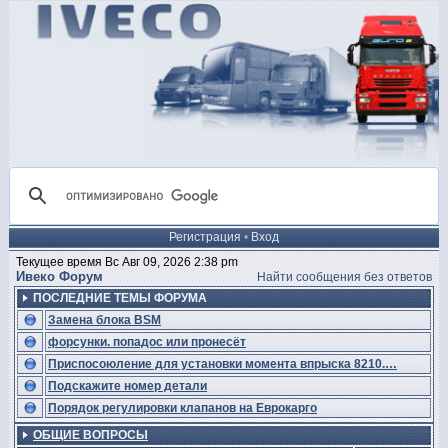
Регистрация
•
Вход
Текущее время Вс Авг 09, 2026 2:38 pm
Ивеко Форум
Найти сообщения без ответов
ПОСЛЕДНИЕ ТЕМЫ ФОРУМА
Замена блока BSM
форсунки. попадос или пронесёт
Приспосоюление для установки момента впрыска 8210.…
Подскажите номер детали
Порядок регулировки клапанов на Еврокарго
ОБЩИЕ ВОПРОСЫ