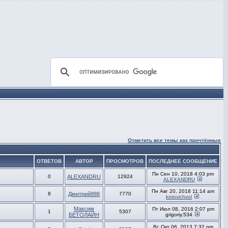
Отметить все темы как прочтённые
ОТВЕТОВ
АВТОР
ПРОСМОТРОВ
ПОСЛЕДНЕЕ СООБЩЕНИЕ
Пн Сен 10, 2018 4:03 pm
0
ALEXANDRU
12924
ALEXANDRU
Пн Авг 20, 2018 11:14 am
8
Дмитрий888
7770
kotovichvol
Максим
Пт Июл 08, 2016 2:07 pm
1
5307
БЕТОЛАЙН
grigoriy.534
Вс Окт 06, 2013 7:32 pm