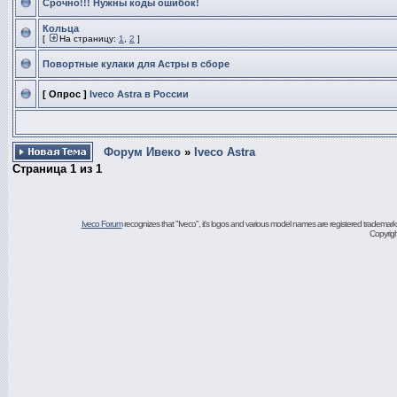
Срочно!!! Нужны коды ошибок!
Кольца
[
На страницу:
1
,
2
]
Повортные кулаки для Астры в сборе
[ Опрос ]
Iveco Astra в России
Форум Ивеко
»
Iveco Astra
Страница
1
из
1
Iveco Forum
recognizes that "Iveco", it's logos and various model names are registered trademarks of
Copyrig