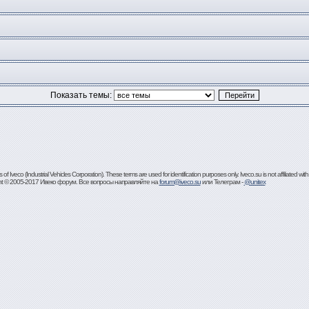
Показать темы:
 Iveco (Industrial Vehicles Corporation). These terms are used for identification purposes only. Iveco.su is not affiliated with
ht © 2005-2017 Ивеко форум. Все вопросы направляйте на
forum@iveco.su
или Телеграм -
@unitex