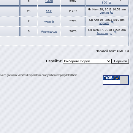
5
Grod
5987
S90
Чт Июл 28, 2011 10:52 am
SSB
23
11987
yurkan
Ср Апр 06, 2011 4:19 pm
2
iv-parts
5723
iv-parts
Сб Фев 27, 2010 11:36 am
0
Александр
7070
Александр
Часовой пояс: GMT + 3
Перейти:
 Iveco (Industrial Vehicles Corporation), or any other company listed here.