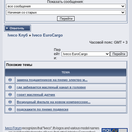
Показать сообщения:
Iveco Клуб
»
Iveco EuroCargo
Часовой пояс: GMT + 3
Пер
ейт
и:
Похожие темы
ТЕМА
замена подшипников на пнемо электро м...
где забивается масленый канал в головке
горит масленый датчик
Воздушный фильтр на новом компрессоре...
подскажите по пнемо подвеске
Iveco Forum
recognizes that "Iveco", it's logos and various model names