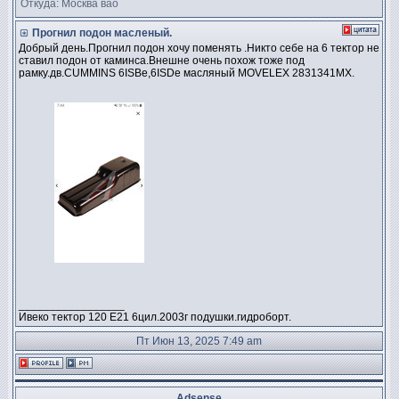
Откуда: Москва вао
Прогнил подон масленый.
Добрый день.Прогнил подон хочу поменять .Никто себе на 6 тектор не
ставил подон от каминса.Внешне очень похож тоже под
рамку.дв.CUMMINS 6ISBe,6ISDe масляный MOVELEX 2831341MX.
_________________
Ивеко тектор 120 Е21 6цил.2003г подушки.гидроборт.
Пт Июн 13, 2025 7:49 am
Adsense