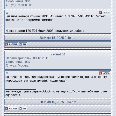
Сообщения: 384
Откуда: Москва вао
Главное номера.коминс 2831341.ивеко .4897875.504349110. Может
кто глянет в программе сомминс.
_________________
Ивеко тектор 120 Е21 6цил.2003г подушки.гидроборт.
Вс Июн 15, 2025 9:40 am
vadim800
Зарегистрирован: 03.10.2015
Сообщения: 937
Откуда: Москва
на фиате заваривал полуавтоматом, отпесочил и отдал на покраску
порошком (температурный)... ходит еще)
_________________
нет нужды ругать серв-нОВ, OFF-лов, один хр*н лучше тебя никто не
сделает!!!
Чт Июл 10, 2025 8:54 am