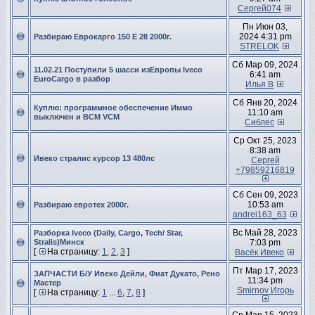
Сергей074
Пн Июн 03,
2024 4:31 pm
Разбираю Еврокарго 150 Е 28 2000г.
STRELOK
Сб Мар 09, 2024
11.02.21 Поступили 5 шасси изЕвропы Iveco
6:41 am
EuroCargo в разбор
Илья В
Сб Янв 20, 2024
Куплю: программное обеспечение Иммо
11:10 am
выключен и BCM VCM
Сиблес
Ср Окт 25, 2023
8:38 am
Ивеко стралис курсор 13 480лс
Сергей
+79859216819
Сб Сен 09, 2023
10:53 am
Разбираю евротех 2000г.
andrei163_63
Вс Май 28, 2023
Разборка Iveco (Daily, Cargo, Tech/ Star,
Stralis)Минск
7:03 pm
[
На страницу:
1
,
2
,
3
]
Васёк Ивеко
Пт Мар 17, 2023
ЗАПЧАСТИ Б/У Ивеко Дейли, Фиат Дукато, Рено
11:34 pm
Мастер
Smirnov Игорь
[
На страницу:
1
...
6
,
7
,
8
]