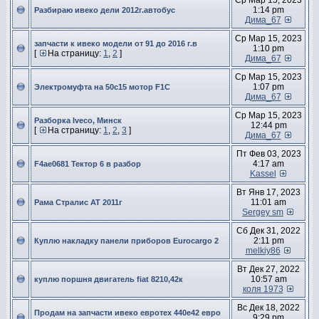
Ср Мар 15, 2023
1:14 pm
Разбираю ивеко дели 2012г.автобус
Дима_67
Ср Мар 15, 2023
запчасти к ивеко модели от 91 до 2016 г.в
1:10 pm
[
На страницу:
1
,
2
]
Дима_67
Ср Мар 15, 2023
1:07 pm
Электромуфта на 50с15 мотор F1C
Дима_67
Ср Мар 15, 2023
Разборка Iveco, Минск
12:44 pm
[
На страницу:
1
,
2
,
3
]
Дима_67
Пт Фев 03, 2023
4:17 am
F4ae0681 Тектор 6 в разбор
Kassel
Вт Янв 17, 2023
11:01 am
Рама Стралис АТ 2011г
Sergey sm
Сб Дек 31, 2022
2:11 pm
Куплю накладку панели приборов Eurocargo 2
melkiy86
Вт Дек 27, 2022
10:57 am
куплю поршня двигатель fiat 8210,42к
коля 1973
Вс Дек 18, 2022
Продам на запчасти ивеко евротех 440е42 евро
9:29 pm