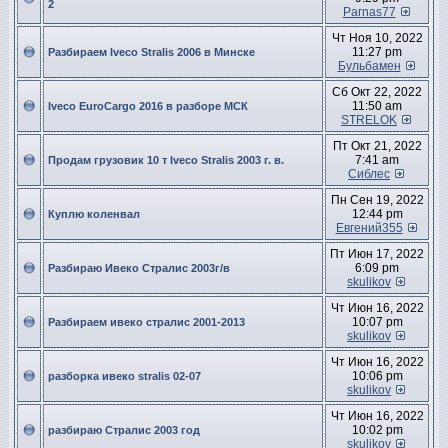
2
Parnas77
Чт Ноя 10, 2022
11:27 pm
Разбираем Iveco Stralis 2006 в Минске
Бульбамен
Сб Окт 22, 2022
11:50 am
Iveco EuroCargo 2016 в разборе МСК
STRELOK
Пт Окт 21, 2022
7:41 am
Продам грузовик 10 т Iveco Stralis 2003 г. в.
Сиблес
Пн Сен 19, 2022
12:44 pm
Куплю коленвал
Евгений355
Пт Июн 17, 2022
6:09 pm
Разбираю Ивеко Стралис 2003г/в
skulikov
Чт Июн 16, 2022
10:07 pm
Разбираем ивеко стралис 2001-2013
skulikov
Чт Июн 16, 2022
10:06 pm
разборка ивеко stralis 02-07
skulikov
Чт Июн 16, 2022
10:02 pm
разбираю Стралис 2003 год
skulikov