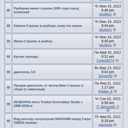
Чт Июн 16, 2022
Разбираю ивеко стралис 2005 года город
9:46 pm
волжский
skulikov
Чт Июн 16, 2022
9:44 pm
Кабина Стралис в разборе, кому что нужно
skulikov
Чт Июн 16, 2022
9:40 pm
Ивеко Стралис в разбор
skulikov
Пн Май 30, 2022
9:31 am
Куплю торпедо.
Сергей074
Вс Мар 13, 2022
9:42 pm
двигатель 3.9
Sergei89
Пн Янв 31, 2022
Продам двигатель от тягача Ивек Стралис в
1:17 pm
сборе (с навесным)
Роман_К
Чт Сен 02, 2021
РАЗБОРКА Iveco Trukker Evrotrakker Stralis с
6:58 am
1998-2018г.в
П. Виталий. П
Пт Фев 05, 2021
Ищу рессору полуторную 504351088 перед Cargo
8:18 pm
150Е24 пневмо
джонник