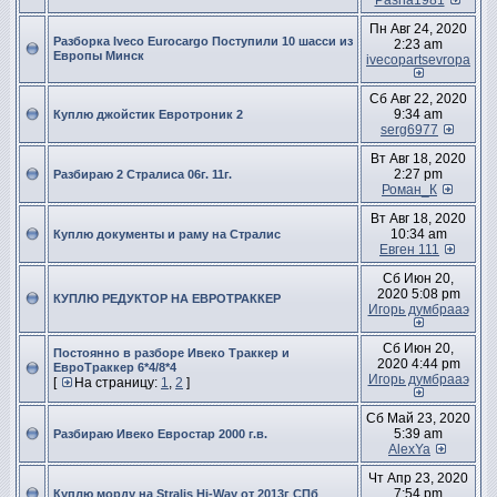
Pasha1981
Пн Авг 24, 2020
Разборка Iveco Eurocargo Поступили 10 шасси из
2:23 am
Европы Минск
ivecopartsevropa
Сб Авг 22, 2020
9:34 am
Куплю джойстик Евротроник 2
serg6977
Вт Авг 18, 2020
2:27 pm
Разбираю 2 Стралиса 06г. 11г.
Роман_К
Вт Авг 18, 2020
10:34 am
Куплю документы и раму на Стралис
Евген 111
Сб Июн 20,
2020 5:08 pm
КУПЛЮ РЕДУКТОР НА ЕВРОТРАККЕР
Игорь думбрааэ
Сб Июн 20,
Постоянно в разборе Ивеко Траккер и
2020 4:44 pm
ЕвроТраккер 6*4/8*4
Игорь думбрааэ
[
На страницу:
1
,
2
]
Сб Май 23, 2020
5:39 am
Разбираю Ивеко Евростар 2000 г.в.
AlexYa
Чт Апр 23, 2020
7:54 pm
Куплю морду на Stralis Hi-Way от 2013г СПб