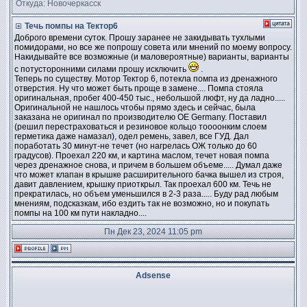
Откуда: Новочеркасск
Течь помпы на Тектор6
Доброго времени суток. Прошу заранее не закидывать тухлыми
помидорами, но все же попрошу совета или мнений по моему вопросу.
Накидывайте все возможные (и маловероятные) варианты, варианты
с потусторонними силами прошу исключить
.
Теперь по существу. Мотор Тектор 6, потекла помпа из дренажного
отверстия. Ну что может быть проще в замене.... Помпа стояла
оригинальная, пробег 400-450 тыс., небольшой люфт, ну да ладно.....
Оригинальной не нашлось чтобы прямо здесь и сейчас, была
заказана не оригинал по производителю ОЕ Germany. Поставил
(решил перестраховаться и резиновое кольцо тоооонким слоем
герметика даже намазал), одел ремень, завел, все ГУД. Дал
поработать 30 минут-не течет (но нагрелась ОЖ только до 60
градусов). Проехал 220 км, и картина маслом, течет новая помпа
через дренажное снова, и причем в большем объеме..... Думал даже
что может клапан в крышке расширительного бачка вышел из строя,
давит давлением, крышку приоткрыл. Так проехал 600 км. Течь не
прекратилась, но объем уменьшился в 2-3 раза..... Буду рад любым
мнениям, подсказкам, ибо ездить так не возможно, но и покупать
помпы на 100 км пути накладно....
Пн Дек 23, 2024 11:05 pm
Adsense