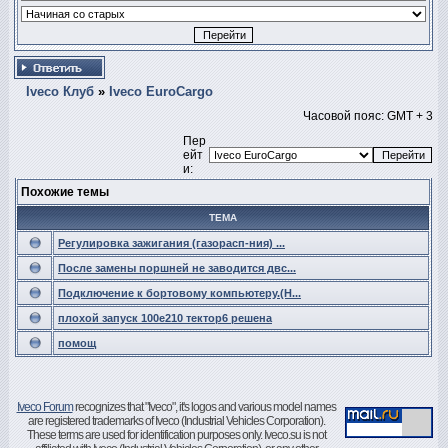
Iveco Клуб
»
Iveco EuroCargo
Часовой пояс: GMT + 3
Пер
ейт
и:
Похожие темы
ТЕМА
Регулировка зажигания (газорасп-ния) ...
После замены поршней не заводится двс...
Подключение к бортовому компьютеру.(Н...
плохой запуск 100е210 тектор6 решена
помощ
Iveco Forum
recognizes that "Iveco", it's logos and various model names
are registered trademarks of Iveco (Industrial Vehicles Corporation).
These terms are used for identification purposes only. Iveco.su is not