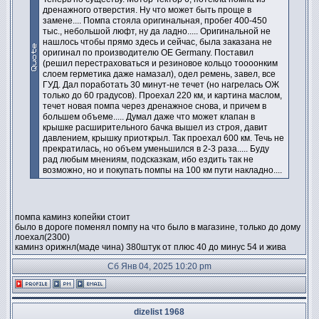
дренажного отверстия. Ну что может быть проще в
замене.... Помпа стояла оригинальная, пробег 400-450
тыс., небольшой люфт, ну да ладно..... Оригинальной не
нашлось чтобы прямо здесь и сейчас, была заказана не
оригинал по производителю ОЕ Germany. Поставил
(решил перестраховаться и резиновое кольцо тоооонким
слоем герметика даже намазал), одел ремень, завел, все
ГУД. Дал поработать 30 минут-не течет (но нагрелась ОЖ
только до 60 градусов). Проехал 220 км, и картина маслом,
течет новая помпа через дренажное снова, и причем в
большем объеме..... Думал даже что может клапан в
крышке расширительного бачка вышел из строя, давит
давлением, крышку приоткрыл. Так проехал 600 км. Течь не
прекратилась, но объем уменьшился в 2-3 раза..... Буду
рад любым мнениям, подсказкам, ибо ездить так не
возможно, но и покупать помпы на 100 км пути накладно....
помпа каминз копейки стоит
было в дороге поменял помпу на что было в магазине, только до дому
лоехал(2300)
каминз орижнл(маде чина) 380штук от плюс 40 до минус 54 и жива
Сб Янв 04, 2025 10:20 pm
dizelist 1968