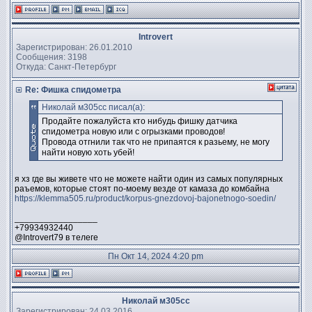
Introvert
Зарегистрирован: 26.01.2010
Сообщения: 3198
Откуда: Санкт-Петербург
Re: Фишка спидометра
Николай м305сс писал(а):
Продайте пожалуйста кто нибудь фишку датчика
спидометра новую или с огрызками проводов!
Провода отгнили так что не припаятся к разьему, не могу
найти новую хоть убей!
я хз где вы живете что не можете найти один из самых популярных
раъемов, которые стоят по-моему везде от камаза до комбайна
https://klemma505.ru/product/korpus-gnezdovoj-bajonetnogo-soedin/
_________________
+79934932440
@Introvert79 в телеге
Пн Окт 14, 2024 4:20 pm
Николай м305сс
Зарегистрирован: 24.03.2016