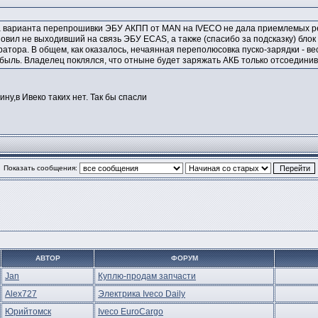
 варианта перепрошивки ЭБУ АКПП от MAN на IVECO не дала приемлемых резу
новил не выходивший на связь ЭБУ ECAS, а также (спасибо за подсказку) бло
атора. В общем, как оказалось, нечаянная переполюсовка пуско-зарядки - в
быль. Владелец поклялся, что отныне будет заряжать АКБ только отсоединив
ну,в Ивеко таких нет. Так бы спасли
Показать сообщения:
АВТОР
ФОРУМ
Jan
Куплю-продам запчасти
Alex727
Электрика Iveco Daily
Юрийтомск
Iveco EuroCargo