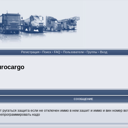
Регистрация
•
Поиск
•
FAQ
•
Пользователи
•
Группы
•
Вход
rocargo
СООБЩЕНИЕ
 ругаться защита если не отключен иммо в нем зашит и иммо и вин номер во
ерепрограммировать надо