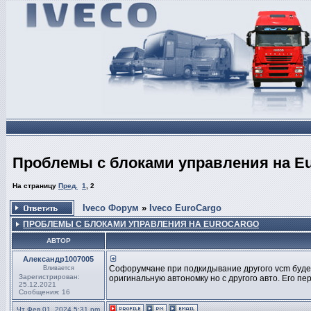
Проблемы с блоками управления на Eu
На страницу
Пред.
1
,
2
Iveco Форум
»
Iveco EuroCargo
ПРОБЛЕМЫ С БЛОКАМИ УПРАВЛЕНИЯ НА EUROCARGO
АВТОР
Александр1007005
Софорумчане при подкидывание другого vcm будет
Вливается
Зарегистрирован:
оригинальную автономку но с другого авто. Его п
25.12.2021
Сообщения: 16
Чт Фев 01, 2024 5:31 pm