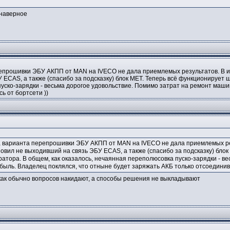
 наверное
прошивки ЭБУ АКПП от MAN на IVECO не дала приемлемых результатов. В ито
 ECAS, а также (спасибо за подсказку) блок MET. Теперь всё функционирует 
уско-зарядки - весьма дорогое удовольствие. Помимо затрат на ремонт маши
ь от бортсети ))
 варианта перепрошивки ЭБУ АКПП от MAN на IVECO не дала приемлемых резу
новил не выходивший на связь ЭБУ ECAS, а также (спасибо за подсказку) бло
атора. В общем, как оказалось, нечаянная переполюсовка пуско-зарядки - в
быль. Владелец поклялся, что отныне будет заряжать АКБ только отсоединив
 как обычно вопросов накидают, а способы решения не выкладывают