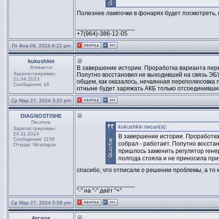
Полезнее лампочки в фонарях будет посмотреть,
_________________
+7(964)-386-12-05
Пт Фев 09, 2024 9:22 pm
kukushkin
В завершение истории. Проработка варианта пере
Вливается
Зарегистрирован:
Попутно восстановил не выходивший на связь ЭБУ
21.04.2023
общем, как оказалось, нечаянная переполюсовка п
Сообщения: 16
отныне будет заряжать АКБ только отсоединившис
Ср Мар 27, 2024 3:20 pm
DIAGNOSTISHE
Писатель
kukushkin писал(а):
Зарегистрирован:
24.11.2014
В завершение истории. Проработка
Сообщения: 1156
собрал - работает. Попутно восста
Откуда: Nicaragua
пришлось заменить регулятор генер
полгода стояла и не приносила при
спасибо, что отписали о решении проблемы, а то
_________________
"-" на "-" даёт "+"
Ср Мар 27, 2024 5:58 pm
4еснок