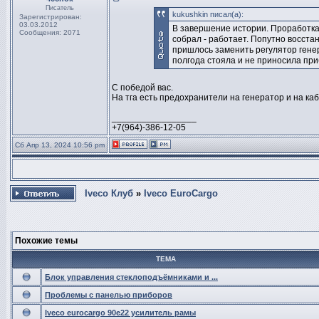
Писатель
kukushkin писал(а):
Зарегистрирован:
03.03.2012
В завершение истории. Проработка
Сообщения: 2071
собрал - работает. Попутно восста
пришлось заменить регулятор генер
полгода стояла и не приносила при
С победой вас.
На тга есть предохранители на генератор и на каби
_________________
+7(964)-386-12-05
Сб Апр 13, 2024 10:56 pm
Iveco Клуб
»
Iveco EuroCargo
Похожие темы
ТЕМА
Блок управления стеклоподъёмниками и ...
Проблемы с панелью приборов
Iveco eurocargo 90e22 усилитель рамы