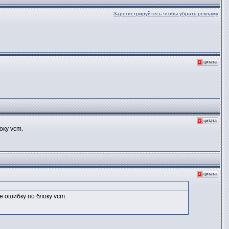
Зарегистрируйтесь чтобы убрать рекламу
оку vcm.
е ошибку по блоку vcm.