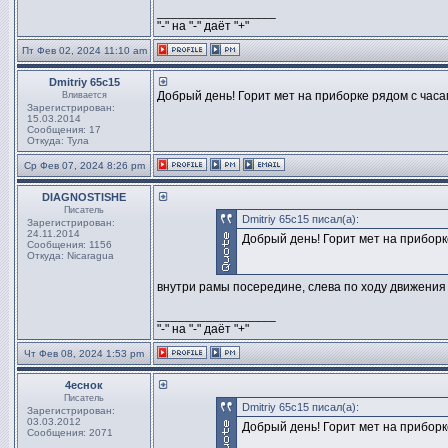
_________________
"-" на "-" даёт "+"
Пт Фев 02, 2024 11:10 am
Dmitriy 65c15
Добрый день! Горит мет на приборке рядом с часа
Вливается
Зарегистрирован:
15.03.2014
Сообщения: 17
Откуда: Тула
Ср Фев 07, 2024 8:26 pm
DIAGNOSTISHE
Писатель
Dmitriy 65c15 писал(а):
Зарегистрирован:
24.11.2014
Добрый день! Горит мет на приборк
Сообщения: 1156
Откуда: Nicaragua
внутри рамы посередине, слева по ходу движения
_________________
"-" на "-" даёт "+"
Чт Фев 08, 2024 1:53 pm
4еснок
Писатель
Dmitriy 65c15 писал(а):
Зарегистрирован:
03.03.2012
Добрый день! Горит мет на приборк
Сообщения: 2071