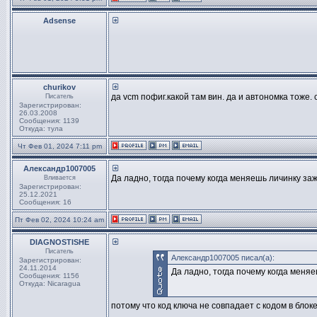
Adsense
churikov
да vcm пофиг.какой там вин. да и автономка тоже. 
Писатель
Зарегистрирован:
26.03.2008
Сообщения: 1139
Откуда: тула
Чт Фев 01, 2024 7:11 pm
Александр1007005
Да ладно, тогда почему когда меняешь личинку за
Вливается
Зарегистрирован:
25.12.2021
Сообщения: 16
Пт Фев 02, 2024 10:24 am
DIAGNOSTISHE
Писатель
Александр1007005 писал(а):
Зарегистрирован:
24.11.2014
Да ладно, тогда почему когда меня
Сообщения: 1156
Откуда: Nicaragua
потому что код ключа не совпадает с кодом в блок