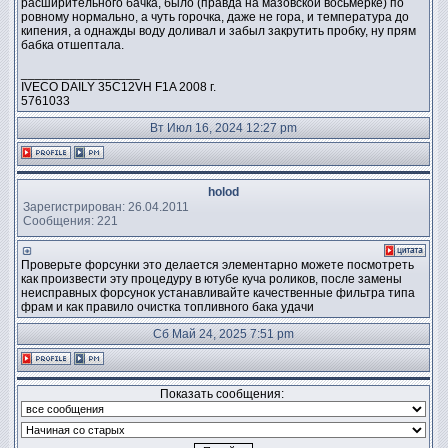
расширительного бачка, было (правда на мазовской восьмёрке) по
ровному нормально, а чуть горочка, даже не гора, и температура до
кипения, а однажды воду доливал и забыл закрутить пробку, ну прям
бабка отшептала.
_________________
IVECO DAILY 35C12VH F1A 2008 г.
5761033
Вт Июл 16, 2024 12:27 pm
holod
Зарегистрирован: 26.04.2011
Сообщения: 221
Проверьте форсунки это делается элементарно можете посмотреть
как произвести эту процедуру в ютубе куча роликов, после замены
неисправных форсунок устанавливайте качественные фильтра типа
фрам и как правило очистка топливного бака удачи
Сб Май 24, 2025 7:51 pm
Показать сообщения: