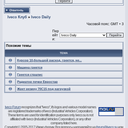
Iveco Клуб
»
Iveco Daily
Часовой пояс: GMT + 3
Пер
ейт
и:
Похожие темы
ТЕМА
Курсор 10,большой расход, греется, не...
Машина греется
Греется стралис
Радиатор печки Евростар
Жрет резину 70С15 под нагрузкой
Iveco Forum
recognizes that "Iveco", it's logos and various model names
are registered trademarks of Iveco (Industrial Vehicles Corporation).
These terms are used for identification purposes only. Iveco.su is not
affiliated with Iveco (Industrial Vehicles Corporation), or any other
company listed here.
Copyright © 2005-2017 Ивеко форум. Все вопросы направляйте на
forum@iveco.su
или