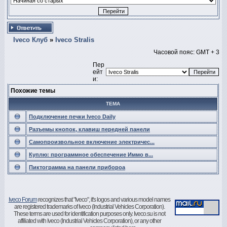
Iveco Клуб
»
Iveco Stralis
Часовой пояс: GMT + 3
Пер
ейт
и:
Похожие темы
ТЕМА
Подключение печки Iveco Daily
Разъемы кнопок, клавиш передней панели
Самопроизвольное включение электричес...
Куплю: программное обеспечение Иммо в...
Пиктограмма на панели прибороа
Iveco Forum
recognizes that "Iveco", it's logos and various model names
are registered trademarks of Iveco (Industrial Vehicles Corporation).
These terms are used for identification purposes only. Iveco.su is not
affiliated with Iveco (Industrial Vehicles Corporation), or any other