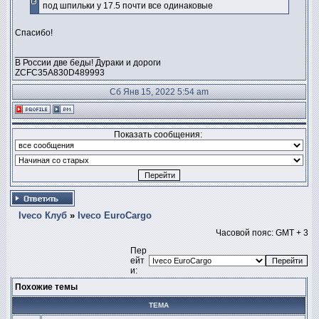
под шпильки у 17.5 почти все одинаковые
Спасибо!
_________________
В России две беды! Дураки и дороги
ZCFC35A830D489993
Сб Янв 15, 2022 5:54 am
Показать сообщения:
Iveco Клуб
»
Iveco EuroCargo
Часовой пояс: GMT + 3
Пер
ейт
и:
Похожие темы
ТЕМА