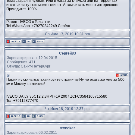
Тема старая и нужная. Или в магаз за книжкой или на торрентах
искать или тут кто может скинет. А там читать много интересного.
Пригодится 100%
_________________
Ремонт IVECO в Тольятти.
Tel./WhatsApp: +79270242249 Серёга.
Ср Июл 17, 2019 10:31 pm
Сергей83
Зарегистрирован: 12.04.2015
Сообщения: 471
Откуда: Санкт-Петербург
Парни ну скиньте,отсканируйте страничку.Ну не ехать же мне за 500
км в Москву за книжкой.
_________________
IVECO DAILY 35C12 2.3HPI F1A 2007 ZCFC3584105715580
Тел.+79112877470
Чт Июл 18, 2019 12:37 pm
texnokar
Зарегистрирован: 06.02.2011