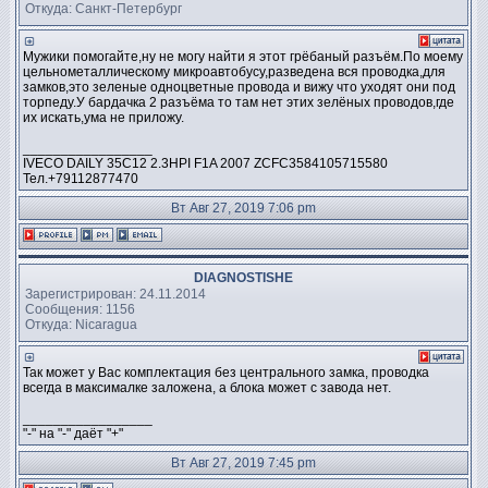
Откуда: Санкт-Петербург
Мужики помогайте,ну не могу найти я этот грёбаный разъём.По моему
цельнометаллическому микроавтобусу,разведена вся проводка,для
замков,это зеленые одноцветные провода и вижу что уходят они под
торпеду.У бардачка 2 разъёма то там нет этих зелёных проводов,где
их искать,ума не приложу.
_________________
IVECO DAILY 35C12 2.3HPI F1A 2007 ZCFC3584105715580
Тел.+79112877470
Вт Авг 27, 2019 7:06 pm
DIAGNOSTISHE
Зарегистрирован: 24.11.2014
Сообщения: 1156
Откуда: Nicaragua
Так может у Вас комплектация без центрального замка, проводка
всегда в максималке заложена, а блока может с завода нет.
_________________
"-" на "-" даёт "+"
Вт Авг 27, 2019 7:45 pm