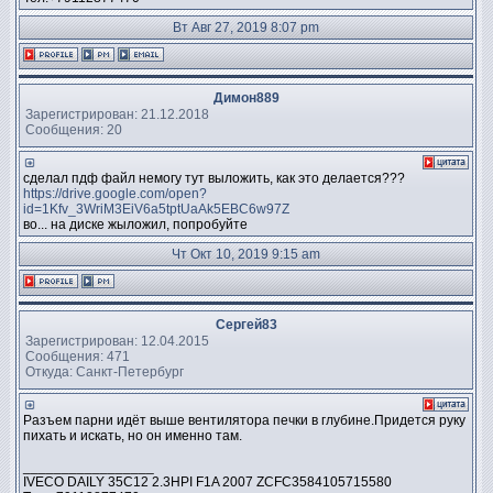
Вт Авг 27, 2019 8:07 pm
Димон889
Зарегистрирован: 21.12.2018
Сообщения: 20
сделал пдф файл немогу тут выложить, как это делается???
https://drive.google.com/open?
id=1Kfv_3WriM3EiV6a5tptUaAk5EBC6w97Z
во... на диске жыложил, попробуйте
Чт Окт 10, 2019 9:15 am
Сергей83
Зарегистрирован: 12.04.2015
Сообщения: 471
Откуда: Санкт-Петербург
Разъем парни идёт выше вентилятора печки в глубине.Придется руку
пихать и искать, но он именно там.
_________________
IVECO DAILY 35C12 2.3HPI F1A 2007 ZCFC3584105715580