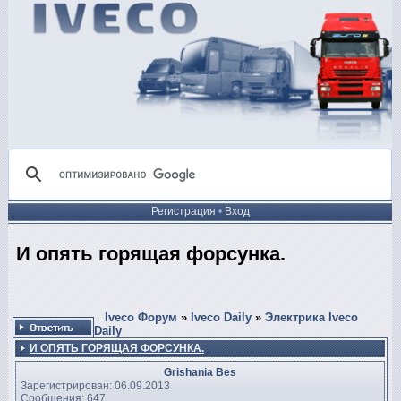
Регистрация
•
Вход
И опять горящая форсунка.
Iveco Форум
»
Iveco Daily
»
Электрика Iveco
Daily
И ОПЯТЬ ГОРЯЩАЯ ФОРСУНКА.
Grishania Bes
Зарегистрирован: 06.09.2013
Сообщения: 647