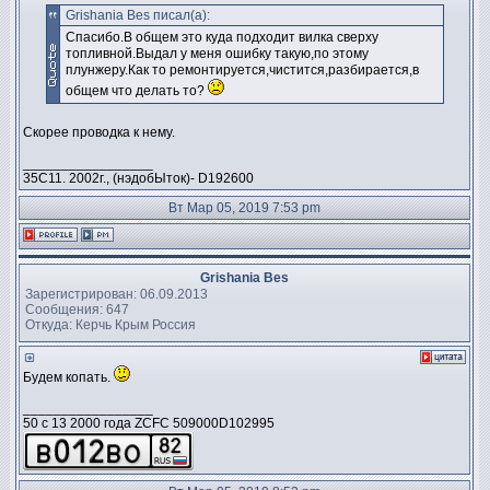
Grishania Bes писал(а):
Спасибо.В общем это куда подходит вилка сверху
топливной.Выдал у меня ошибку такую,по этому
плунжеру.Как то ремонтируется,чистится,разбирается,в
общем что делать то?
Скорее проводка к нему.
_________________
35C11. 2002г., (нэдобЫток)- D192600
Вт Мар 05, 2019 7:53 pm
Grishania Bes
Зарегистрирован: 06.09.2013
Сообщения: 647
Откуда: Керчь Крым Россия
Будем копать.
_________________
50 c 13 2000 года ZCFC 509000D102995