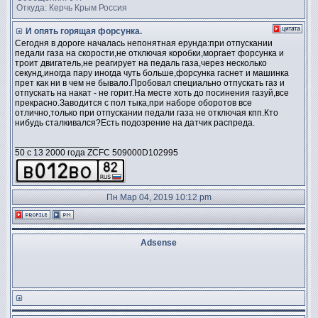
Откуда: Керчь Крым Россия
И опять горящая форсунка.
Сегодня в дороге началась непонятная ерунда:при отпускании
педали газа на скорости,не отключая коробки,моргает форсунка и
троит двигатель,не реагирует на педаль газа,через несколько
секунд,иногда пару иногда чуть больше,форсунка гаснет и машинка
прет как ни в чем не бывало.Пробовал специально отпускать газ и
отпускать на накат - не горит.На месте хоть до посинения газуй,все
прекрасно.Заводится с пол тыка,при наборе оборотов все
отлично,только при отпускании педали газа не отключая кпп.Кто
нибудь сталкивался?Есть подозрение на датчик распреда.
_________________
50 c 13 2000 года ZCFC 509000D102995
Пн Мар 04, 2019 10:12 pm
Adsense