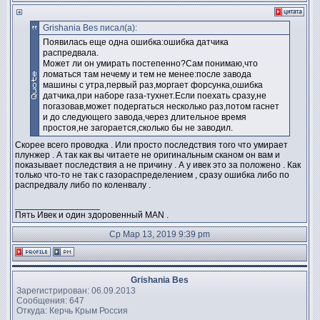
Grishania Bes писал(а):
Появилась еще одна ошибка:ошибка датчика
распредвала.
Может ли он умирать постепенно?Сам понимаю,что
ломаться там нечему и тем не менее:после завода
машины с утра,первый раз,моргает форсунка,ошибка
датчика,при наборе газа-тухнет.Если поехать сразу,не
погазовав,может подергаться несколько раз,потом гаснет
и до следующего завода,через длительное время
простоя,не загорается,сколько бы не заводил.
Скорее всего проводка . Или просто последствия того что умирает
плунжер . А так как вы читаете не оригинальным сканом он вам и
показывает последствия а не причину . А у ивек это за положено . Как
только что-то не так с газораспределением , сразу ошибка либо по
распредвалу либо по коленвалу .
_________________
Пять Ивек и один здоровенный MAN .
Ср Мар 13, 2019 9:39 pm
Grishania Bes
Зарегистрирован: 06.09.2013
Сообщения: 647
Откуда: Керчь Крым Россия