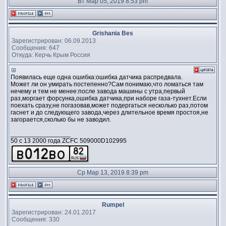
Вт Мар 05, 2019 8:53 pm
Grishania Bes
Зарегистрирован: 06.09.2013
Сообщения: 647
Откуда: Керчь Крым Россия
Появилась еще одна ошибка:ошибка датчика распредвала.
Может ли он умирать постепенно?Сам понимаю,что ломаться там
нечему и тем не менее:после завода машины с утра,первый
раз,моргает форсунка,ошибка датчика,при наборе газа-тухнет.Если
поехать сразу,не погазовав,может подергаться несколько раз,потом
гаснет и до следующего завода,через длительное время простоя,не
загорается,сколько бы не заводил.
_________________
50 c 13 2000 года ZCFC 509000D102995
Ср Мар 13, 2019 8:39 pm
Rumpel
Зарегистрирован: 24.01.2017
Сообщения: 330