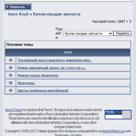
Iveco Клуб
»
Куплю-продам запчасти
Часовой пояс: GMT + 3
Пер
ейт
и:
Похожие темы
ТЕМА
Топливный насос высокого давления для...
Нужен маслянный насос ,не у кого не з...
Ремонт насос форсунок
Форсунка.
Щиток приборов евро5\евро6
Iveco Forum
recognizes that "Iveco", it's logos and various model names
are registered trademarks of Iveco (Industrial Vehicles Corporation).
These terms are used for identification purposes only. Iveco.su is not
affiliated with Iveco (Industrial Vehicles Corporation), or any other
company listed here.
Copyright © 2005-2017 Ивеко форум. Все вопросы направляйте на
forum@iveco.su
или
Телеграм -
@unitex