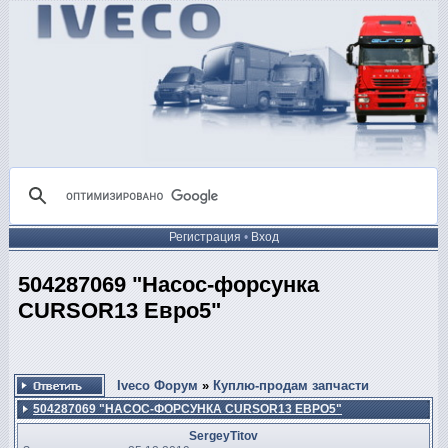
Регистрация
•
Вход
504287069 "Насос-форсунка
CURSOR13 Евро5"
Iveco Форум
»
Куплю-продам запчасти
504287069 "НАСОС-ФОРСУНКА CURSOR13 ЕВРО5"
SergeyTitov