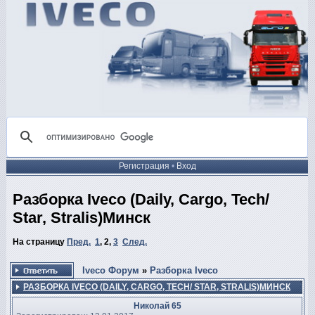
Регистрация
•
Вход
Разборка Iveco (Daily, Cargo, Tech/
Star, Stralis)Минск
На страницу
Пред.
1
,
2
,
3
След.
Iveco Форум
»
Разборка Iveco
РАЗБОРКА IVECO (DAILY, CARGO, TECH/ STAR, STRALIS)МИНСК
Николай 65