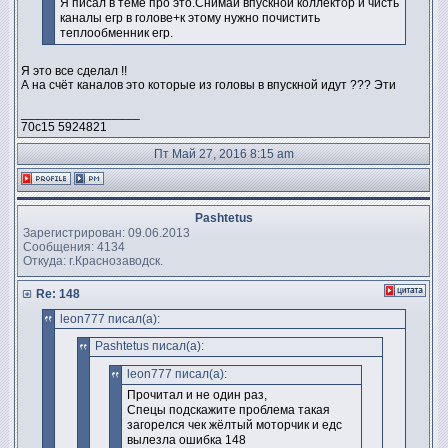
Я писал в теме про это.Снимай впускной коллектор и чисть
каналы егр в голове+к этому нужно почистить
теплообменник егр.
Я это все сделал !!
А на счёт каналов это которые из головы в впускной идут ??? Эти
_________________
70с15 5924821
Пт Май 27, 2016 8:15 am
Pashtetus
Зарегистрирован: 09.06.2013
Сообщения: 4134
Откуда: г.Краснозаводск.
Re: 148
leon777 писал(а):
Pashtetus писал(а):
leon777 писал(а):
Прочитал и не один раз,
Спецы подскажите проблема такая
загорелся чек жёлтый моторчик и едс
вылезла ошибка 148