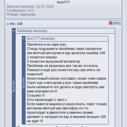
leon777
Зарегистрирован: 31.07.2015
Сообщения: 131
Откуда: Одинцово
Re: 148
Pashtetus писал(а):
leon777 писал(а):
Прочитал и не один раз,
Спецы подскажите проблема такая загорелся
чек жёлтый моторчик и едс вылезла ошибка 148
1 почистил клапан
2 почистил выпускной коллектор
Проблема не решилась все так же осталось
Плюнул и ещё раз почистил егр сам опять не
помогло!!!
Купил новый клапан поставил, сново тоже самое
Горит едс и моторчик у кого такая проблема
была напишите что делать и куда смотреть уже
руки опускаются !!!
Спасибо !!!
(Что происходит с авто )
Если завести машину и сразу ехать, горит только
моторчик жёлтый как светофор что то
происходит в двигателя а именно громко
щёлкает и загорается едс и машина больше 100
не едет !!!