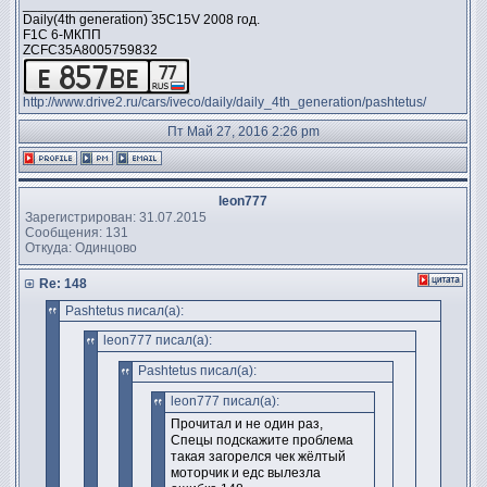
_________________
Daily(4th generation) 35C15V 2008 год.
F1C 6-МКПП
ZCFC35A8005759832
http://www.drive2.ru/cars/iveco/daily/daily_4th_generation/pashtetus/
Пт Май 27, 2016 2:26 pm
leon777
Зарегистрирован: 31.07.2015
Сообщения: 131
Откуда: Одинцово
Re: 148
Pashtetus писал(а):
leon777 писал(а):
Pashtetus писал(а):
leon777 писал(а):
Прочитал и не один раз,
Спецы подскажите проблема
такая загорелся чек жёлтый
моторчик и едс вылезла