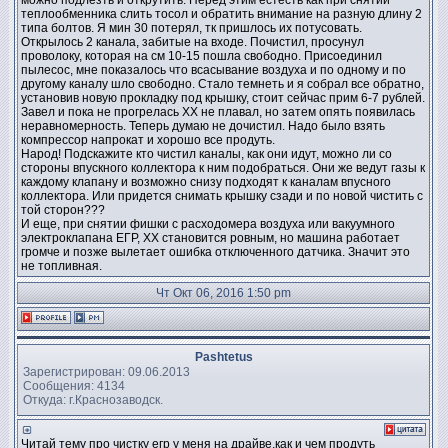
можно подлезть и открутить. Перед этим естеств как при снятии
теплообменника слить тосол и обратить внимание на разную длину 2
типа болтов. Я мин 30 потерял, тк пришлось их потусовать.
Открылось 2 канала, забитые на входе. Почистил, просунул
проволоку, которая на см 10-15 пошла свободно. Присоединил
пылесос, мне показалось что всасывание воздуха и по одному и по
другому каналу шло свободно. Стало темнеть и я собрал все обратно,
установив новую прокладку под крышку, стоит сейчас прим 6-7 рублей.
Завел и пока не прогрелась ХХ не плавал, но затем опять появилась
неравномерность. Теперь думаю не дочистил. Надо было взять
компрессор напрокат и хорошо все продуть.
Народ! Подскажите кто чистил каналы, как они идут, можно ли со
стороны впускного коллектора к ним подобраться. Они же ведут газы к
каждому клапану и возможно снизу подходят к каналам впусного
коллектора. Или придется снимать крышку сзади и по новой чистить с
той сторон???
И еще, при снятии фишки с расходомера воздуха или вакуумного
электроклапана ЕГР, ХХ становится ровным, но машина работает
громче и позже вылетает ошибка отключенного датчика. Значит это
не топливная.
Чт Окт 06, 2016 1:50 pm
Pashtetus
Зарегистрирован: 09.06.2013
Сообщения: 4134
Откуда: г.Краснозаводск.
Читай тему про чистку егр у меня на драйве,как и чем продуть