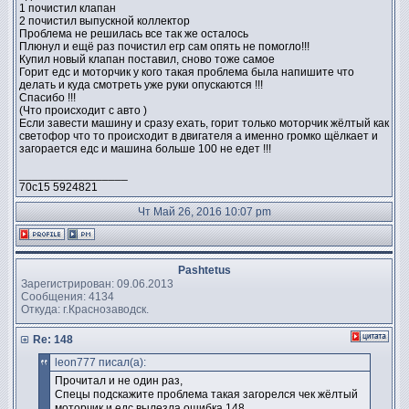
1 почистил клапан
2 почистил выпускной коллектор
Проблема не решилась все так же осталось
Плюнул и ещё раз почистил егр сам опять не помогло!!!
Купил новый клапан поставил, сново тоже самое
Горит едс и моторчик у кого такая проблема была напишите что
делать и куда смотреть уже руки опускаются !!!
Спасибо !!!
(Что происходит с авто )
Если завести машину и сразу ехать, горит только моторчик жёлтый как
светофор что то происходит в двигателя а именно громко щёлкает и
загорается едс и машина больше 100 не едет !!!
_________________
70с15 5924821
Чт Май 26, 2016 10:07 pm
Pashtetus
Зарегистрирован: 09.06.2013
Сообщения: 4134
Откуда: г.Краснозаводск.
Re: 148
leon777 писал(а):
Прочитал и не один раз,
Спецы подскажите проблема такая загорелся чек жёлтый
моторчик и едс вылезла ошибка 148