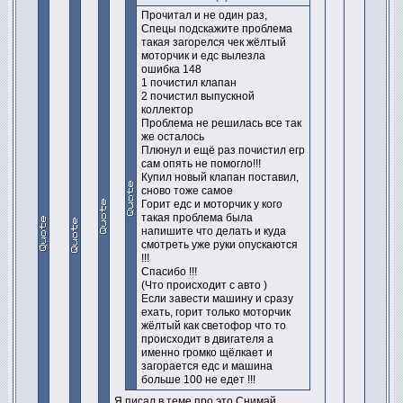
Прочитал и не один раз,
Спецы подскажите проблема
такая загорелся чек жёлтый
моторчик и едс вылезла
ошибка 148
1 почистил клапан
2 почистил выпускной
коллектор
Проблема не решилась все так
же осталось
Плюнул и ещё раз почистил егр
сам опять не помогло!!!
Купил новый клапан поставил,
сново тоже самое
Горит едс и моторчик у кого
такая проблема была
напишите что делать и куда
смотреть уже руки опускаются
!!!
Спасибо !!!
(Что происходит с авто )
Если завести машину и сразу
ехать, горит только моторчик
жёлтый как светофор что то
происходит в двигателя а
именно громко щёлкает и
загорается едс и машина
больше 100 не едет !!!
Я писал в теме про это.Снимай