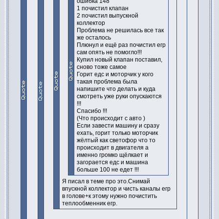
ошибка 148
1 почистил клапан
2 почистил выпускной
коллектор
Проблема не решилась все так
же осталось
Плюнул и ещё раз почистил егр
сам опять не помогло!!!
Купил новый клапан поставил,
сново тоже самое
Горит едс и моторчик у кого
такая проблема была
напишите что делать и куда
смотреть уже руки опускаются
!!!
Спасибо !!!
(Что происходит с авто )
Если завести машину и сразу
ехать, горит только моторчик
жёлтый как светофор что то
происходит в двигателя а
именно громко щёлкает и
загорается едс и машина
больше 100 не едет !!!
Я писал в теме про это.Снимай
впускной коллектор и чисть каналы егр
в голове+к этому нужно почистить
теплообменник егр.