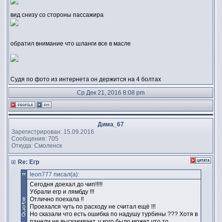
вид снизу со стороны пассажира
обратил внимание что шланги все в масле
Судя по фото из интернета он держится на 4 болтах
Ср Дек 21, 2016 8:08 pm
Дима_67
Зарегистрирован: 15.09.2016
Сообщения: 705
Откуда: Смоленск
Re: Егр
leon777 писал(а):
Сегодня доехал до чип!!!!!
Убрали егр и лямбду !!!
Отлично поехала !!
Проехался чуть по расходу не считал ещё !!!
Но сказали что есть ошибка по надушу турбины ??? Хотя в
панели не выскакивает, у кого было может что то