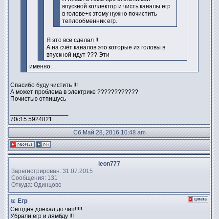
впускной коллектор и чисть каналы егр
в голове+к этому нужно почистить
теплообменник егр.
Я это все сделал !!
А на счёт каналов это которые из головы в
впускной идут ??? Эти
именно.
Спасибо буду чистить !!!
А может проблема в электрике ????????????
Почистью отпишусь
_________________
70с15 5924821
Сб Май 28, 2016 10:48 am
leon777
Зарегистрирован: 31.07.2015
Сообщения: 131
Откуда: Одинцово
Егр
Сегодня доехал до чип!!!!!
Убрали егр и лямбду !!!