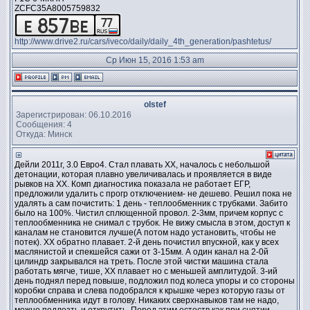
ZCFC35A8005759832
http://www.drive2.ru/cars/iveco/daily/daily_4th_generation/pashtetus/
Ср Июн 15, 2016 1:53 am
olstef
Зарегистрирован: 06.10.2016
Сообщения: 4
Откуда: Минск
Дейли 2011г, 3.0 Евро4. Стал плавать ХХ, началось с небольшой
детонации, которая плавно увеличивалась и проявляется в виде
рывков на ХХ. Комп диагностика показала не работает ЕГР,
предложили удалить с прогр отключением- не дешево. Решил пока не
удалять а сам почистить: 1 день - теплообменник с трубками. Забито
было на 100%. Чистил сплющенной провол. 2-3мм, причем корпус с
теплообменника не снимал с трубок. Не вижу смысла в этом, доступ к
каналам не становится лучше(А потом надо установить, чтобы не
потек). ХХ обратно плавает. 2-й день почистил впускной, как у всех
маслянистой и спекшейся сажи от 3-15мм. А один канал на 2-0й
цилиндр закрывался на треть. После этой чистки машина стала
работать мягче, тише, ХХ плавает но с меньшей амплитудой. 3-ий
день поднял перед повыше, подложил под колеса упоры и со стороны
коробки справа и слева подобрался к крышке через которую газы от
теплообменника идут в голову. Никаких сверхнавыков там не надо,