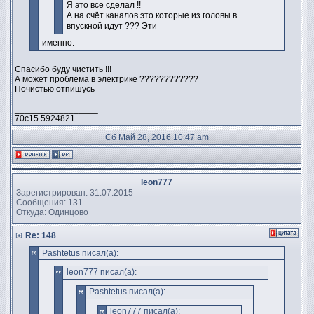
Я это все сделал !!
А на счёт каналов это которые из головы в
впускной идут ??? Эти
именно.
Спасибо буду чистить !!!
А может проблема в электрике ????????????
Почистью отпишусь
_________________
70с15 5924821
Сб Май 28, 2016 10:47 am
leon777
Зарегистрирован: 31.07.2015
Сообщения: 131
Откуда: Одинцово
Re: 148
Pashtetus писал(а):
leon777 писал(а):
Pashtetus писал(а):
leon777 писал(а):