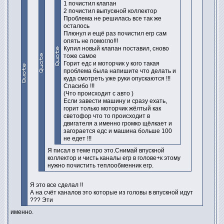
1 почистил клапан
2 почистил выпускной коллектор
Проблема не решилась все так же
осталось
Плюнул и ещё раз почистил егр сам
опять не помогло!!!
Купил новый клапан поставил, сново
тоже самое
Горит едс и моторчик у кого такая
проблема была напишите что делать и
куда смотреть уже руки опускаются !!!
Спасибо !!!
(Что происходит с авто )
Если завести машину и сразу ехать,
горит только моторчик жёлтый как
светофор что то происходит в
двигателя а именно громко щёлкает и
загорается едс и машина больше 100
не едет !!!
Я писал в теме про это.Снимай впускной
коллектор и чисть каналы егр в голове+к этому
нужно почистить теплообменник егр.
Я это все сделал !!
А на счёт каналов это которые из головы в впускной идут
??? Эти
именно.