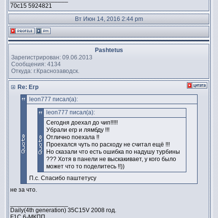
70с15 5924821
Вт Июн 14, 2016 2:44 pm
Pashtetus
Зарегистрирован: 09.06.2013
Сообщения: 4134
Откуда: г.Краснозаводск.
Re: Егр
leon777 писал(а):
leon777 писал(а):
Сегодня доехал до чип!!!!!
Убрали егр и лямбду !!!
Отлично поехала !!
Проехался чуть по расходу не считал ещё !!!
Но сказали что есть ошибка по надушу турбины
??? Хотя в панели не выскакивает, у кого было
может что то поделитесь !!))
П.с. Спасибо паштетусу
не за что.
_________________
Daily(4th generation) 35C15V 2008 год.
F1C 6-МКПП