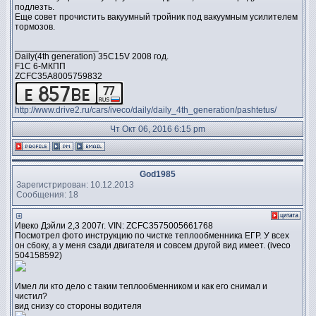
подлезть.
Еще совет прочистить вакуумный тройник под вакуумным усилителем
тормозов.
_________________
Daily(4th generation) 35C15V 2008 год.
F1C 6-МКПП
ZCFC35A8005759832
http://www.drive2.ru/cars/iveco/daily/daily_4th_generation/pashtetus/
Чт Окт 06, 2016 6:15 pm
God1985
Зарегистрирован: 10.12.2013
Сообщения: 18
Ивеко Дэйли 2,3 2007г. VIN: ZCFC3575005661768
Посмотрел фото инструкцию по чистке теплообменника ЕГР. У всех
он сбоку, а у меня сзади двигателя и совсем другой вид имеет. (iveco
504158592)
Имел ли кто дело с таким теплообменником и как его снимал и
чистил?
вид снизу со стороны водителя