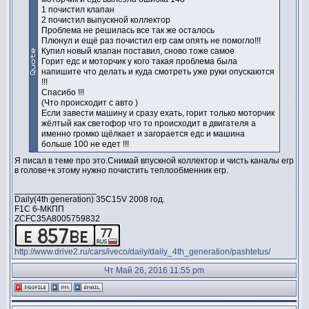
1 почистил клапан
2 почистил выпускной коллектор
Проблема не решилась все так же осталось
Плюнул и ещё раз почистил егр сам опять не помогло!!!
Купил новый клапан поставил, сново тоже самое
Горит едс и моторчик у кого такая проблема была
напишите что делать и куда смотреть уже руки опускаются
!!!
Спасибо !!!
(Что происходит с авто )
Если завести машину и сразу ехать, горит только моторчик
жёлтый как светофор что то происходит в двигателя а
именно громко щёлкает и загорается едс и машина
больше 100 не едет !!!
Я писал в теме про это.Снимай впускной коллектор и чисть каналы егр
в голове+к этому нужно почистить теплообменник егр.
_________________
Daily(4th generation) 35C15V 2008 год.
F1C 6-МКПП
ZCFC35A8005759832
http://www.drive2.ru/cars/iveco/daily/daily_4th_generation/pashtetus/
Чт Май 26, 2016 11:55 pm