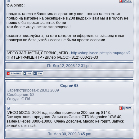
to Alpinist :
продать масло с бочки маловероятно у нас - так как масло стоит
прямо на витрине на ресепшене в 20л ведрах и вам бы и в голову не
пришло бы просить слить с бочки
тем более чтоу нас это запрещено !
скажите пожалуйста, на кого конкретно оформлялся з/наряд я все
проверю по базе, чтобы слова не были просто словами
_________________
IVECO ЗАПЧАСТИ, СЕРВИС, АВТО -
http://shop.iveco-ptc.spb.ru/pages/2
(ПИТЕРТРАКЦЕНТР - дилер IVECO) (812) 603-23-33
Пт Дек 12, 2008 12:31 pm
Сергей 68
Зарегистрирован: 28.01.2009
Сообщения: 52
Откуда: C.Пб.
IVECO 50C15, 2004 год, пробег примерно 200, мотор 8143.
Эксплуатация городская. Заливаю Castrol GTD Magnatec 10W-40,
замена через 8000-10000. Очень доволен. Масло не горит. Запуск
зимой отличный.
Пн Мар 30, 2009 3:45 pm