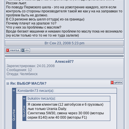
России льют.
По поводу Пермского шела - это на усмотрение каждого, хотя если
контроль со стороны производителя такой же как у на на заправках то
проблем быть не должно.
В СЗ регионе весь шелл оттуда( из-за границы)
Почему плачут на уралазе то?
Что у них за проблемы с маслом?
Вроде бегают машинки и никаких проблем по маслу пока не возникало
(ну если только что то не то не туда залили)
Вт Сен 23, 2008 5:23 pm
Алексей77
Зарегистрирован: 24.01.2008
Сообщения: 12
Откуда: Челябинск
Re: ВЫБОР МАСЛА?
Konstantin73 писал(а):
bukalov писал(а):
Я своим клиентам (12 автобусов и 6 грузовых)
лью только Urania Daily.
Синтетика 5W30, смена через 30 000 (моторы
серии 8140) или 40 000 (моторы F1)