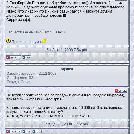
А ЕвроКарг Ив-Парнас вообще боится как огня)) И запчастей на них в
наличии не держут, а уж когда про ремонт спросил, то ответ диллера
Ивеко, что у нас никто в них не разбирается и звоните другим
диллерам, меня вообще поразил!!!
Сорри за офф
_________________
Запчасти б/у на EuroCargo 180e23
Правила форума
Чт Дек 11, 2008 7:54 pm
Alpinist
Зарегистрирован: 11.12.2008
Сообщения: 531
Откуда: Север
Не готов спорить про кол-во продаж и демпинг (ен владею цифрами),
привел лишь фразу с iveco.spb.ru
Вопрос в тему поста: замена масла через 10 000 км. Это по вашему
разумно или я перегибаю палку?
Кстати, Алексей PTC, а почем у вас 1 литр 5W30.
Чт Дек 11, 2008 11:12 pm