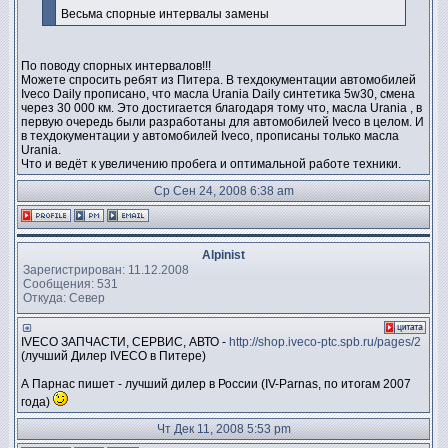
Весьма спорные интервалы замены
По поводу спорных интервалов!!!
Можете спросить ребят из Питера. В техдокументации автомобилей
Iveco Daily прописано, что масла Urania Daily синтетика 5w30, смена
через 30 000 км. Это достигается благодаря тому что, масла Urania , в
первую очередь были разработаны для автомобилей Iveco в целом. И
в техдокументации у автомобилей Iveco, прописаны только масла
Urania.
Что и ведёт к увеличению пробега и оптимальной работе техники.
Ср Сен 24, 2008 6:38 am
Alpinist
Зарегистрирован: 11.12.2008
Сообщения: 531
Откуда: Север
IVECO ЗАПЧАСТИ, СЕРВИС, АВТО -
http://shop.iveco-ptc.spb.ru/pages/2
(лучший Дилер IVECO в Питере)
А Парнас пишет - лучший дилер в России (IV-Parnas, по итогам 2007
года)
Чт Дек 11, 2008 5:53 pm