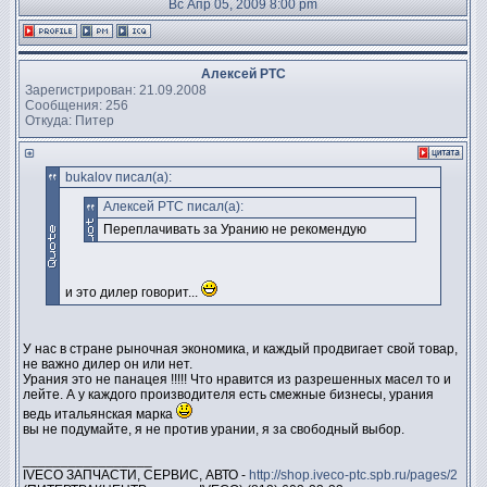
Вс Апр 05, 2009 8:00 pm
Алексей PTC
Зарегистрирован: 21.09.2008
Сообщения: 256
Откуда: Питер
bukalov писал(а):
Алексей PTC писал(а):
Переплачивать за Уранию не рекомендую
и это дилер говорит...
У нас в стране рыночная экономика, и каждый продвигает свой товар,
не важно дилер он или нет.
Урания это не панацея !!!!! Что нравится из разрешенных масел то и
лейте. А у каждого производителя есть смежные бизнесы, урания
ведь итальянская марка
вы не подумайте, я не против урании, я за свободный выбор.
_________________
IVECO ЗАПЧАСТИ, СЕРВИС, АВТО -
http://shop.iveco-ptc.spb.ru/pages/2