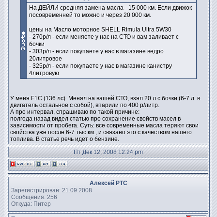
На ДЕЙЛИ средняя замена масла - 15 000 км. Если движок
посовременней то можно и через 20 000 км.
цены на Масло моторное SHELL Rimula Ultra 5W30
- 270р/л - если меняете у нас на СТО и вам заливает с
бочки
- 303р/л - если покупаете у нас в магазине ведро
20литровое
- 325р/л - если покупаете у нас в магазине канистру
4литровую
У меня F1C (136 лс). Менял на вашей СТО, взял 20 л с бочки (6-7 л. в
двигатель остальное с собой), впарили по 400 р/литр.
А про интервал, спрашиваю по такой причине:
полгода назад видел статью про сохранение свойств масел в
зависимости от пробега. Суть: все современные масла теряют свои
свойства уже после 6-7 тыс.км., и связано это с качеством нашего
топлива. В статье речь идет о бензине.
Пт Дек 12, 2008 12:24 pm
Алексей PTC
Зарегистрирован: 21.09.2008
Сообщения: 256
Откуда: Питер