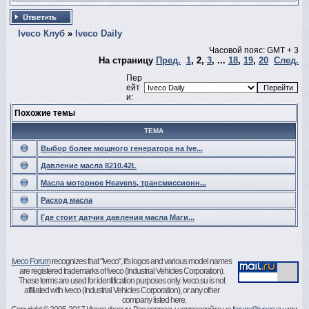
Iveco Клуб
»
Iveco Daily
Часовой пояс: GMT + 3
На страницу
Пред.
1
,
2
,
3
, ...
18
,
19
,
20
След.
Пер
ейт
и:
Похожие темы
ТЕМА
Выбор более мощного генератора на Ive...
Давление масла 8210.42L
Масла моторное Heavens, трансмиссионн...
Расход масла
Где стоит датчик давления масла Маги...
Iveco Forum
recognizes that "Iveco", it's logos and various model names
are registered trademarks of Iveco (Industrial Vehicles Corporation).
These terms are used for identification purposes only. Iveco.su is not
affiliated with Iveco (Industrial Vehicles Corporation), or any other
company listed here.