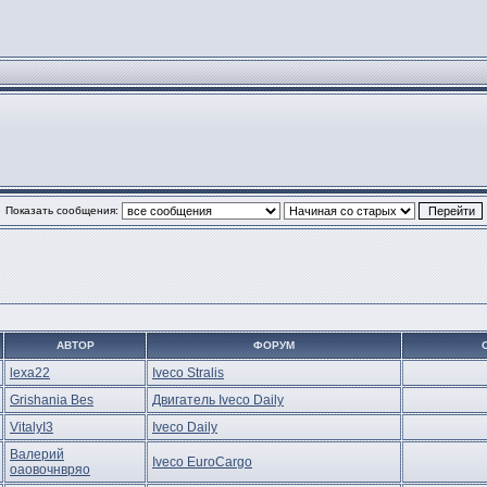
Показать сообщения:
АВТОР
ФОРУМ
lexa22
Iveco Stralis
Grishania Bes
Двигатель Iveco Daily
VitalyI3
Iveco Daily
Валерий
Iveco EuroCargo
оаовочнвряо