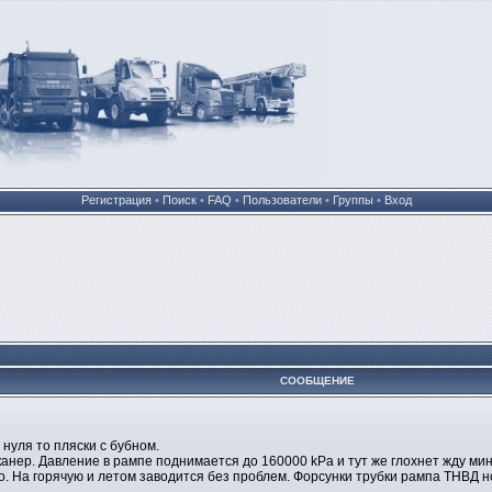
Регистрация
•
Поиск
•
FAQ
•
Пользователи
•
Группы
•
Вход
СООБЩЕНИЕ
нуля то пляски с бубном.
сканер. Давление в рампе поднимается до 160000 kPa и тут же глохнет жду м
. На горячую и летом заводится без проблем. Форсунки трубки рампа ТНВД н