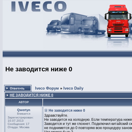
Не заводится ниже 0
Iveco Форум
»
Iveco Daily
НЕ ЗАВОДИТСЯ НИЖЕ 0
АВТОР
Qwertyn
Не заводится ниже 0
Вливается
Здравствуйте.
Зарегистрирован:
Не заводится на холодную. Если температура ниже 
10.07.2013
Заводится и тут же глохнет. Подключил китайский 
Сообщения: 17
Откуда: Москва
не поднимется до 0 повторяю всю процедуру заново