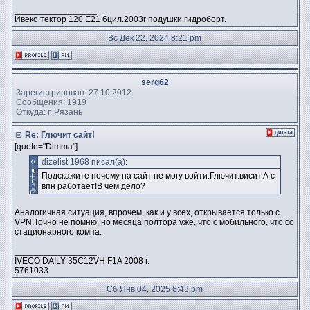
_________________
Ивеко тектор 120 Е21 6цил.2003г подушки.гидроборт.
Вс Дек 22, 2024 8:21 pm
serg62
Зарегистрирован: 27.10.2012
Сообщения: 1919
Откуда: г. Рязань
Re: Глючит сайт!
[quote="Dimma"]
dizelist 1968 писал(а):
Подскажите почему на сайт не могу войти.Глючит.висит.А с
впн работает!В чем дело?
Аналогичная ситуация, впрочем, как и у всех, открывается только с
VPN.Точно не помню, но месяца полтора уже, что с мобильного, что со
стационарного компа.
_________________
IVECO DAILY 35C12VH F1A 2008 г.
5761033
Сб Янв 04, 2025 6:43 pm