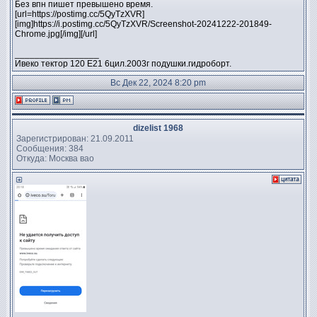
Без впн пишет превышено время.
[url=https://postimg.cc/5QyTzXVR]
[img]https://i.postimg.cc/5QyTzXVR/Screenshot-20241222-201849-
Chrome.jpg[/img][/url]
_________________
Ивеко тектор 120 Е21 6цил.2003г подушки.гидроборт.
Вс Дек 22, 2024 8:20 pm
dizelist 1968
Зарегистрирован: 21.09.2011
Сообщения: 384
Откуда: Москва вао