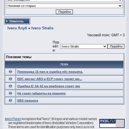
Iveco Клуб
»
Iveco Stralis
Часовой пояс: GMT + 3
Пер
ейт
и:
Похожие темы
ТЕМА
Перекидка 15 пин и ошибка ебс прицепа.
EDC мигает ABS и ECP горит, теряет мо...
Ошибка IC 0A 02 на приборке горит чек
Не горят габариты на прицепе
EBS прицепа
Iveco Forum
recognizes that "Iveco", it's logos and various model names
are registered trademarks of Iveco (Industrial Vehicles Corporation).
These terms are used for identification purposes only. Iveco.su is not