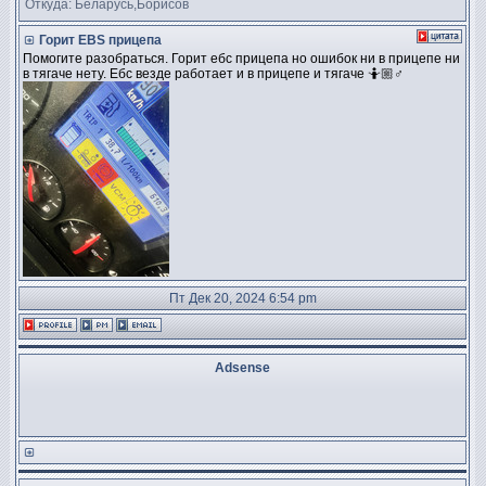
Откуда: Беларусь,Борисов
Горит EBS прицепа
Помогите разобраться. Горит ебс прицепа но ошибок ни в прицепе ни
в тягаче нету. Ебс везде работает и в прицепе и тягаче 🤷🏼♂
Пт Дек 20, 2024 6:54 pm
Adsense