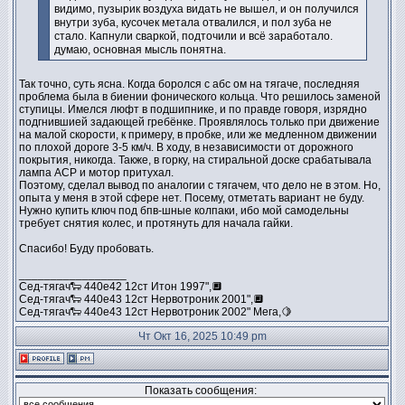
видимо, пузырик воздуха видать не вышел, и он получился
внутри зуба, кусочек метала отвалился, и пол зуба не
стало. Капнули сваркой, подточили и всё заработало.
думаю, основная мысль понятна.
Так точно, суть ясна. Когда боролся с абс ом на тягаче, последняя
проблема была в биении фонического кольца. Что решилось заменой
ступицы. Имелся люфт в подшипнике, и по правде говоря, изрядно
подгнившией задающей гребёнке. Проявлялось только при движение
на малой скорости, к примеру, в пробке, или же медленном движении
по плохой дороге 3-5 км/ч. В ходу, в независимости от дорожного
покрытия, никогда. Также, в горку, на стиральной доске срабатывала
лампа АСР и мотор притухал.
Поэтому, сделал вывод по аналогии с тягачем, что дело не в этом. Но,
опыта у меня в этой сфере нет. Посему, отметать вариант не буду.
Нужно купить ключ под бпв-шные колпаки, ибо мой самодельны
требует снятия колес, и протянуть для начала гайки.
Спасибо! Буду пробовать.
_________________
Сед-тягач🐑 440е42 12ст Итон 1997",🔲
Сед-тягач🐑 440е43 12ст Нервотроник 2001",🔲
Сед-тягач🐑 440е43 12ст Нервотроник 2002" Мега,🍋
Чт Окт 16, 2025 10:49 pm
Показать сообщения: