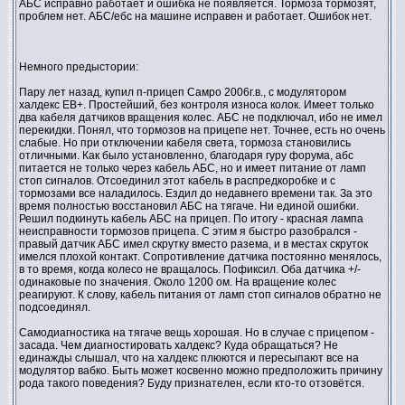
АБС исправно работает и ошибка не появляется. Тормоза тормозят,
проблем нет. АБС/ебс на машине исправен и работает. Ошибок нет.
Немного предыстории:
Пару лет назад, купил п-прицеп Самро 2006г.в., с модулятором
халдекс ЕВ+. Простейший, без контроля износа колок. Имеет только
два кабеля датчиков вращения колес. АБС не подключал, ибо не имел
перекидки. Понял, что тормозов на прицепе нет. Точнее, есть но очень
слабые. Но при отключении кабеля света, тормоза становились
отличными. Как было установленно, благодаря гуру форума, абс
питается не только через кабель АБС, но и имеет питание от ламп
стоп сигналов. Отсоединил этот кабель в распредкоробке и с
тормозами все наладилось. Ездил до недавнего времени так. За это
время полностью восстановил АБС на тягаче. Ни единой ошибки.
Решил подкинуть кабель АБС на прицеп. По итогу - красная лампа
неисправности тормозов прицепа. С этим я быстро разобрался -
правый датчик АБС имел скрутку вместо разема, и в местах скруток
имелся плохой контакт. Сопротивление датчика постоянно менялось,
в то время, когда колесо не вращалось. Пофиксил. Оба датчика +/-
одинаковые по значения. Около 1200 ом. На вращение колес
реагируют. К слову, кабель питания от ламп стоп сигналов обратно не
подсоединял.
Самодиагностика на тягаче вещь хорошая. Но в случае с прицепом -
засада. Чем диагностировать халдекс? Куда обращаться? Не
единажды слышал, что на халдекс плюются и пересыпают все на
модулятор вабко. Быть может косвенно можно предположить причину
рода такого поведения? Буду признателен, если кто-то отзовётся.