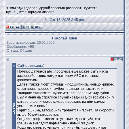
_________________
"Ежли один сделал, другой завсегда разобрать сумеет"
Кузнец, к/ф "Формула любви"
Чт Окт 16, 2025 2:45 pm
Николай_Киев
Зарегистрирован: 29.01.2020
Сообщения: 490
Откуда: Обухов
Сиблес писал(а):
Помимо датчиков абс, проблема ещё может быть из-за
зазоров больших между датчиком АБС и кольцом
фоническим.
Далее, так же люфт ступицы - подшипника, кольцо кривое,
стоит криво, коррозия зубов - разные по высоте или
толщине становятся, кусок металла попал между зубов.
Был у меня на стралисе случай - задний диск тормозной, у
которого фоническое кольцо нарезано на нём самом,
установили новый.
Горит ошибка, автомобиль трогается - гаснет. На скорости
выше 40 км/ч загорается.
Осциллограф показал отсутствие одного зуба, хотя
гребёнка выглядит нормально - новый же диск.
Когда его снял, то увидел причину - был дефект литья