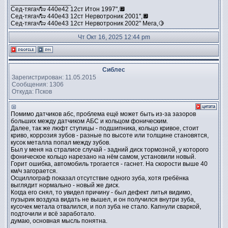
_________________
Сед-тягач🐑 440е42 12ст Итон 1997",🔲
Сед-тягач🐑 440е43 12ст Нервотроник 2001",🔲
Сед-тягач🐑 440е43 12ст Нервотроник 2002" Мега,🍋
Чт Окт 16, 2025 12:44 pm
Сиблес
Зарегистрирован: 11.05.2015
Сообщения: 1306
Откуда: Псков
Помимо датчиков абс, проблема ещё может быть из-за зазоров
больших между датчиком АБС и кольцом фоническим.
Далее, так же люфт ступицы - подшипника, кольцо кривое, стоит
криво, коррозия зубов - разные по высоте или толщине становятся,
кусок металла попал между зубов.
Был у меня на стралисе случай - задний диск тормозной, у которого
фоническое кольцо нарезано на нём самом, установили новый.
Горит ошибка, автомобиль трогается - гаснет. На скорости выше 40
км/ч загорается.
Осциллограф показал отсутствие одного зуба, хотя гребёнка
выглядит нормально - новый же диск.
Когда его снял, то увидел причину - был дефект литья видимо,
пузырик воздуха видать не вышел, и он получился внутри зуба,
кусочек метала отвалился, и пол зуба не стало. Капнули сваркой,
подточили и всё заработало.
думаю, основная мысль понятна.