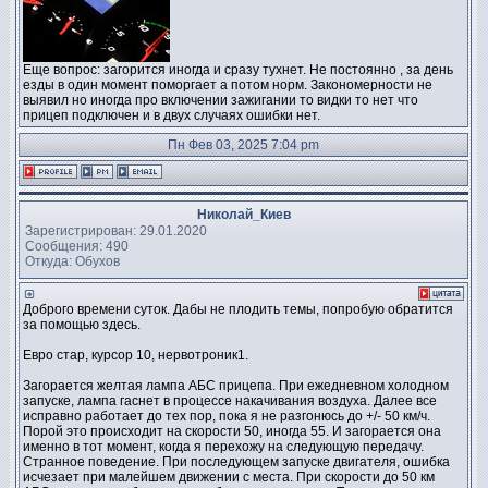
Еще вопрос: загорится иногда и сразу тухнет. Не постоянно , за день
езды в один момент поморгает а потом норм. Закономерности не
выявил но иногда про включении зажигании то видки то нет что
прицеп подключен и в двух случаях ошибки нет.
Пн Фев 03, 2025 7:04 pm
Николай_Киев
Зарегистрирован: 29.01.2020
Сообщения: 490
Откуда: Обухов
Доброго времени суток. Дабы не плодить темы, попробую обратится
за помощью здесь.
Евро стар, курсор 10, нервотроник1.
Загорается желтая лампа АБС прицепа. При ежедневном холодном
запуске, лампа гаснет в процессе накачивания воздуха. Далее все
исправно работает до тех пор, пока я не разгонюсь до +/- 50 км/ч.
Порой это происходит на скорости 50, иногда 55. И загорается она
именно в тот момент, когда я перехожу на следующую передачу.
Странное поведение. При последующем запуске двигателя, ошибка
исчезает при малейшем движении с места. При скорости до 50 км