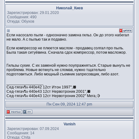
Николай_Киев
Зарегистрирован: 29.01.2020
Сообщения: 490
Откуда: Обухов
Если насосало пыли - однозначно замена гильз. Он до этого набегал
не мало. А с пылью так и подавно.
Если компрессор не плюется маслом - продавец солгал про пыль.
Была такая ситуёвина. Сначала сдох компрессор, потом масложор.
Гильзы сухие. С их заменой нужно поупражняться. Старые вынуть не
проблема. Новые воткнуть не сломав, нужно тщательно
подготовиться. Либо мощный съемник запресовщик, либо азот.
_________________
Сед-тягач🐑 440е42 12ст Итон 1997",🔲
Сед-тягач🐑 440е43 12ст Нервотроник 2001",🔲
Сед-тягач🐑 440е43 12ст Нервотроник 2002" Мега,🍋
Пн Сен 09, 2024 12:47 pm
Vanish
Зарегистрирован: 07.09.2024
Сообщения: 14
Откуда: Chita