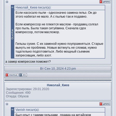
Николай_Киев писал(а):
Если насосало пыли - однозначно замена гильз. Он до
этого набегал не мало. А с пылью так и подавно.
Если компрессор не плюется маслом - продавец солгал
про пыль. Была такая ситуёвина. Сначала сдох
компрессор, потом масложор.
Гильзы сухие. С их заменой нужно поупражняться. Старые
вынуть не проблема. Новые воткнуть не сломав, нужно
тщательно подготовиться. Либо мощный съемник
запресовщик, либо азот.
а замер компрессии поможет?
Вт Сен 10, 2024 4:23 pm
Николай_Киев
Зарегистрирован: 29.01.2020
Сообщения: 490
Откуда: Обухов
Vanish писал(а):
Был опыт с такими гильзами , правда на китайском