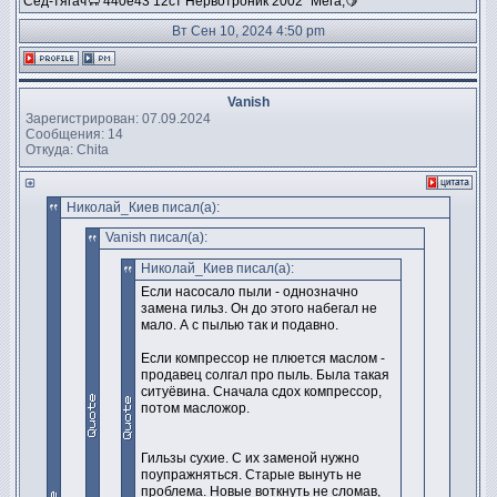
Сед-тягач🐑 440е43 12ст Нервотроник 2002" Мега,🍋
Вт Сен 10, 2024 4:50 pm
Vanish
Зарегистрирован: 07.09.2024
Сообщения: 14
Откуда: Chita
Николай_Киев писал(а):
Vanish писал(а):
Николай_Киев писал(а):
Если насосало пыли - однозначно
замена гильз. Он до этого набегал не
мало. А с пылью так и подавно.
Если компрессор не плюется маслом -
продавец солгал про пыль. Была такая
ситуёвина. Сначала сдох компрессор,
потом масложор.
Гильзы сухие. С их заменой нужно
поупражняться. Старые вынуть не
проблема. Новые воткнуть не сломав,