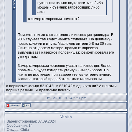
нужно тщательно подготовиться. Либо
мощный съемник запресовщик, либо
азот.
а замер компрессии поможет?
Поможет только снятие головы и инспекция цилиндра. В
90% случаев там будет набита ступенька. По дешману -
новые колечки и в путь. Масложор литров 5-8 на 30 тык.
Опыт на отцовском моторе. правда компрессор
выплёвывает наверное половину, т.к. ремонтировали его
уже дважды.
Замер компрессии косвенно укажет на износ цпг. Более
правильно будет измерять утечку иным прибором. Но
никто не исключает при замере утечек не герметичного
клапана, который проработал около миллиона км.
а поршевые кольца 8210.42L и 8210.42M одни что ли? А гильзы и
поршня разные . Я правильно понял?
Вт Сен 10, 2024 5:57 pm
Vanish
Зарегистрирован: 07.09.2024
Сообщения: 14
Откуда: Chita