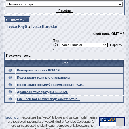
Iveco Клуб
»
Iveco Eurostar
Часовой пояс: GMT + 3
Пер
ейт
и:
Похожие темы
ТЕМА
Размерность гильз 8210.42L
Подскажите если кто сталкивался
Подскажите пожалуйста куда копать War...
Диапазон температуры 8210.42L
Edc - ecu not answer подскажите что п...
Iveco Forum
recognizes that "Iveco", it's logos and various model names
are registered trademarks of Iveco (Industrial Vehicles Corporation).
These terms are used for identification purposes only. Iveco.su is not