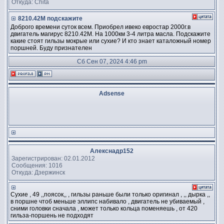
Откуда: Chita
8210.42M подскажите
Доброго времени суток всем. Приобрел ивеко евростар 2000г.в
двигатель магирус 8210.42M. На 1000км 3-4 литра масла. Подскажите
какие стоят гильзы мокрые или сухие? И кто знает каталожный номер
поршней. Буду признателен
Сб Сен 07, 2024 4:46 pm
Adsense
Алекснадр152
Зарегистрирован: 02.01.2012
Сообщения: 1016
Откуда: Дзержинск
Сухие , 49 ,,поясок,, , гильзы раньше были только оригинал , ,, дырка ,,
в поршне чтоб меньше эллипс набивало , двигатель не убиваемый ,
сними головки сначала , может только кольца поменяешь , от 420
гильза-поршень не подходят