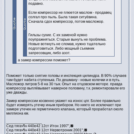
подавно.
Если компрессор не плюется маслом - продавец
солгал про пыль. Была такая ситуёвина.
Сначала сдох компрессор, потом масложор.
Гильзы сухие. С их заменой нужно
поупражняться. Старые вынуть не проблема.
Новые воткнуть не сломав, нужно тщательно
подготовиться. Либо мощный съемник
запресовщик, либо азот.
а замер компрессии поможет?
Поможет только снятие головы и инспекция цилиндра. В 90% случаев
там будет набита ступенька. По дешману - новые колечки и в путь.
Масложор литров 5-8 на 30 тык. Опыт на отцовском моторе. правда
компрессор выплёвывает наверное половину, т.к. ремонтировали его
уже дважды.
Замер компрессии косвенно укажет на износ цпг. Более правильно
будет измерять утечку иным прибором. Но никто не исключает при
замере утечек не герметичного клапана, который проработал около
миллиона км.
_________________
Сед-тягач🐑 440е42 12ст Итон 1997",🔲
Сед-тягач🐑 440е43 12ст Нервотроник 2001",🔲