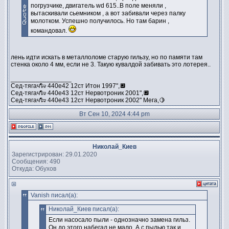
погрузчике, двигатель wd 615..В поле меняли ,
вытаскивали сьемником , а вот забивали через палку
молотком. Успешно получилось. Но там барин ,
командовал.
лень идти искать в металлоломе старую гильзу, но по памяти там
стенка около 4 мм, если не 3. Такую кувалдой забивать это лотерея..
_________________
Сед-тягач🐑 440е42 12ст Итон 1997",🔲
Сед-тягач🐑 440е43 12ст Нервотроник 2001",🔲
Сед-тягач🐑 440е43 12ст Нервотроник 2002" Мега,🍋
Вт Сен 10, 2024 4:44 pm
Николай_Киев
Зарегистрирован: 29.01.2020
Сообщения: 490
Откуда: Обухов
Vanish писал(а):
Николай_Киев писал(а):
Если насосало пыли - однозначно замена гильз.
Он до этого набегал не мало. А с пылью так и