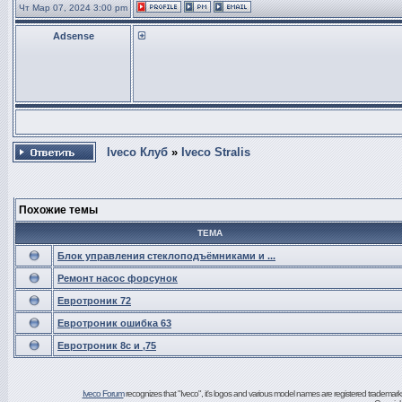
Чт Мар 07, 2024 3:00 pm
Adsense
Iveco Клуб
»
Iveco Stralis
Похожие темы
ТЕМА
Блок управления стеклоподъёмниками и ...
Ремонт насос форсунок
Евротроник 72
Евротроник ошибка 63
Евротроник 8с и ,75
Iveco Forum
recognizes that "Iveco", it's logos and various model names are registered trademarks of