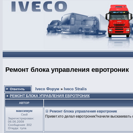
Ремонт блока управления евротроник
Iveco Форум
»
Iveco Stralis
РЕМОНТ БЛОКА УПРАВЛЕНИЯ ЕВРОТРОНИК
АВТОР
максимум
Ремонт блока управления евротроник
Свой
Привет.кто делал евротроник?начили выскакивать с
Зарегистрирован:
06.06.2009
Сообщения: 302
Откуда: тула