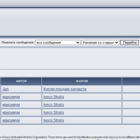
Показать сообщения:
АВТОР
ФОРУМ
Jan
Куплю-продам запчасти
максимум
Iveco Stralis
максимум
Iveco Stralis
максимум
Iveco Stralis
максимум
Iveco Stralis
 Iveco (Industrial Vehicles Corporation). These terms are used for identification purposes only. Iveco.su is not affiliated with