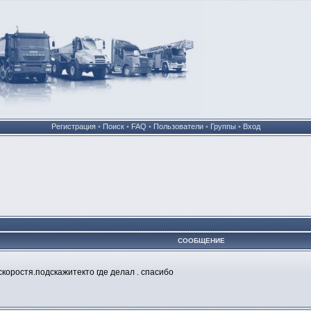
Регистрация
•
Поиск
•
FAQ
•
Пользователи
•
Группы
•
Вход
СООБЩЕНИЕ
коростя.подскажитекто где делал . спасибо