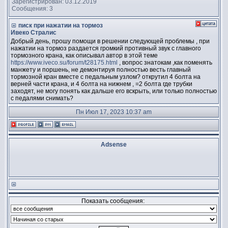
Зарегистрирован: 03.12.2019
Сообщения: 3
писк при нажатии на тормоз
Ивеко Стралис
Добрый день, прошу помощи в решении следующей проблемы , при
нажатии на тормоз раздается громкий противный звук с главного
тормозного крана, как описывал автор в этой теме
https://www.iveco.su/forum/t28175.html
, вопрос знатокам ,как поменять
манжету и поршень, не демонтируя полностью весть главный
тормозной кран вместе с педальным узлом? открутил 4 болта на
верней части крана, и 4 болта на нижнем , =2 болта где трубки
заходят, не могу понять как дальше его вскрыть, или только полностью
с педалями снимать?
Пн Июл 17, 2023 10:37 am
Adsense
Показать сообщения: