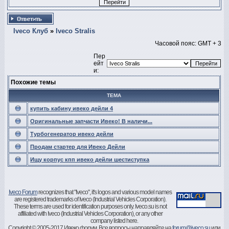
Iveco Клуб
»
Iveco Stralis
Часовой пояс: GMT + 3
Пер
ейт
и:
Похожие темы
ТЕМА
купить кабину ивеко дейли 4
Оригинальные запчасти Ивеко! В наличи...
Турбогенератор ивеко дейли
Продам стартер для Ивеко Дейли
Ищу корпус кпп ивеко дейли шестиступка
Iveco Forum
recognizes that "Iveco", it's logos and various model names
are registered trademarks of Iveco (Industrial Vehicles Corporation).
These terms are used for identification purposes only. Iveco.su is not
affiliated with Iveco (Industrial Vehicles Corporation), or any other
company listed here.
Copyright © 2005-2017 Ивеко форум. Все вопросы направляйте на
forum@iveco.su
или