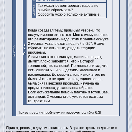
Так может ремонтировать надо а не
ошибки сбрасывать?
Сбросить можно только не активные.
Когда создавал тему, прям был уверен, что
получу именно этот ответ. Мне самому понятно,
что ремонтировать надо, этим и занимаюсь уже
2 месяца, устал лежать под ней в -25°. Я хочу
сбросить не активные, увидеть текущие
проблемы.
Я заменил всю топливную, машина не едет,
дымит, плохо заводится. Что на старой
топливной, что на новой. По кнопке считал, что
есть ошибки 6.1 и 6.3, датчики коленвала и
распредвала. До ремонта топливной этого не
было. И к ним не прикасались, единственно,
была снята верхняя проводка, изучена на
предмет износа, установлена обратно.
Если есть желание помочь платно- я готов. Зае..
лся в край. 2 месяца стою уже готов ехать за
контрактным
Привет, решил проблему, интересует ошибка 6.3!
Привет, решил, в другом топике есть. В кратце: грязь на датчике с