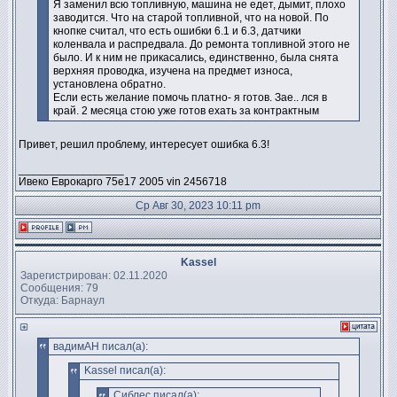
Я заменил всю топливную, машина не едет, дымит, плохо
заводится. Что на старой топливной, что на новой. По
кнопке считал, что есть ошибки 6.1 и 6.3, датчики
коленвала и распредвала. До ремонта топливной этого не
было. И к ним не прикасались, единственно, была снята
верхняя проводка, изучена на предмет износа,
установлена обратно.
Если есть желание помочь платно- я готов. Зае.. лся в
край. 2 месяца стою уже готов ехать за контрактным
Привет, решил проблему, интересует ошибка 6.3!
_________________
Ивеко Еврокарго 75е17 2005 vin 2456718
Ср Авг 30, 2023 10:11 pm
Kassel
Зарегистрирован: 02.11.2020
Сообщения: 79
Откуда: Барнаул
вадимАН писал(а):
Kassel писал(а):
Сиблес писал(а):