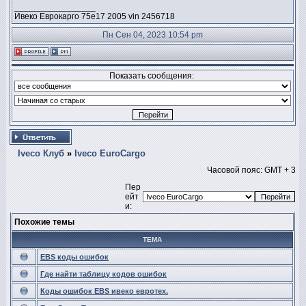
_________________
Ивеко Еврокарго 75е17 2005 vin 2456718
Пн Сен 04, 2023 10:54 pm
Показать сообщения:
Iveco Клуб
»
Iveco EuroCargo
Часовой пояс: GMT + 3
Пер
ейт
и:
Похожие темы
ТЕМА
EBS коды ошибок
Где найти таблицу кодов ошибок
Коды ошибок ЕBS ивеко евротех.