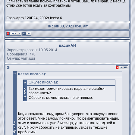
Если есть желание помочь платно- я готов. Зае.. лся в край. 2 месяца
стою уже готов ехать за контрактным
_________________
Еврокарго 120Е24, 2002г tector 6
Пн Янв 30, 2023 8:40 am
вадимАН
Зарегистрирован: 10.05.2014
Сообщения: 770
Откуда: мытищи
Kassel писал(а):
Сиблес писал(а):
Так может ремонтировать надо а не ошибки
сбрасывать?
Сбросить можно только не активные.
Когда создавал тему, прям был уверен, что получу именно
этот ответ. Мне самому понятно, что ремонтировать надо,
этим и занимаюсь уже 2 месяца, устал лежать под ней в
-25°. Я хочу сбросить не активные, увидеть текущие
проблемы.