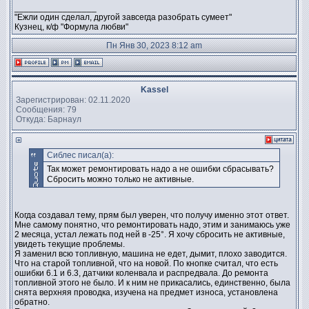
_________________
"Ежли один сделал, другой завсегда разобрать сумеет"
Кузнец, к/ф "Формула любви"
Пн Янв 30, 2023 8:12 am
Kassel
Зарегистрирован: 02.11.2020
Сообщения: 79
Откуда: Барнаул
Сиблес писал(а):
Так может ремонтировать надо а не ошибки сбрасывать?
Сбросить можно только не активные.
Когда создавал тему, прям был уверен, что получу именно этот ответ.
Мне самому понятно, что ремонтировать надо, этим и занимаюсь уже
2 месяца, устал лежать под ней в -25°. Я хочу сбросить не активные,
увидеть текущие проблемы.
Я заменил всю топливную, машина не едет, дымит, плохо заводится.
Что на старой топливной, что на новой. По кнопке считал, что есть
ошибки 6.1 и 6.3, датчики коленвала и распредвала. До ремонта
топливной этого не было. И к ним не прикасались, единственно, была
снята верхняя проводка, изучена на предмет износа, установлена
обратно.