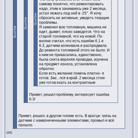
самому понятно, что ремонтировать
надо, этим и занимаюсь уже 2 месяца,
устал лежать под ней в -25°. Я хочу
сбросить не активные, увидеть текущие
проблемы.
Я заменил всю топливную, машина не
едет, дымит, плохо заводится. Что на
старой топливной, что на новой. По
кнопке считал, что есть ошибки 6.1 и
6.3, датчики коленвала и распредвала.
До ремонта топливной этого не было. И
к ним не прикасались, единственно,
была снята верхняя проводка, изучена
на предмет износа, установлена
обратно.
Если есть желание помочь платно- я
готов. Зае.. лся в край. 2 месяца стою
уже готов ехать за контрактным
Привет, решил проблему, интересует ошибка
6.3!
Привет, решил, в другом топике есть. В кратце: грязь на
датчике с намагниченными элементами, промыл и всё
прошло.
спс