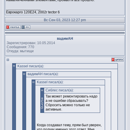
намагниченными элементами, промыл и всё прошло.
_________________
Еврокарго 120Е24, 2002г tector 6
Вс Сен 03, 2023 12:27 pm
вадимАН
Зарегистрирован: 10.05.2014
Сообщения: 770
Откуда: мытищи
Kassel писал(а):
вадимАН писал(а):
Kassel писал(а):
Сиблес писал(а):
Так может ремонтировать надо
а не ошибки сбрасывать?
Сбросить можно только не
активные.
Когда создавал тему, прям был уверен,
что получу именно этот ответ. Мне