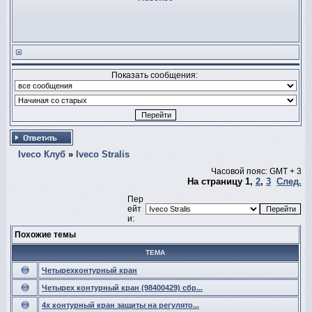
Показать сообщения:
Iveco Клуб
»
Iveco Stralis
Часовой пояс: GMT + 3
На страницу
1
,
2
,
3
След.
Пер
ейт
и:
Похожие темы
ТЕМА
Четырехконтурный кран
Четырех контурный кран (98400429) сбр...
4х контурный кран защиты на регулято...