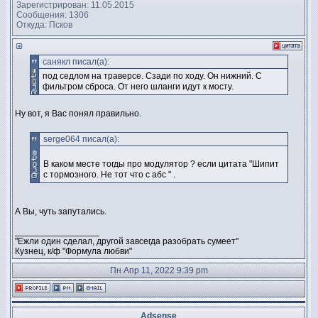
Зарегистрирован: 11.05.2015
Сообщения: 1306
Откуда: Псков
санякл писал(а):
под седлом на траверсе. Сзади по ходу. Он нижний. С
фильтром сброса. От него шланги идут к мосту.
Ну вот, я Вас понял правильно.
serge064 писал(а):
В каком месте тогды про модулятор ? если цитата "Шипит
с тормозного. Не тот что с абс " .
А Вы, чуть запутались.
_________________
"Ежли один сделал, другой завсегда разобрать сумеет"
Кузнец, к/ф "Формула любви"
Пн Апр 11, 2022 9:39 pm
Adsense