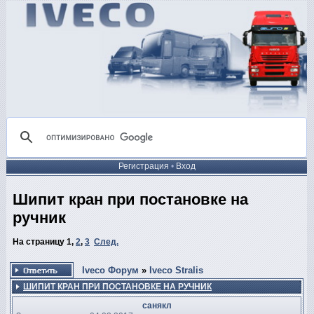
Регистрация
•
Вход
Шипит кран при постановке на
ручник
На страницу
1
,
2
,
3
След.
Iveco Форум
»
Iveco Stralis
ШИПИТ КРАН ПРИ ПОСТАНОВКЕ НА РУЧНИК
санякл