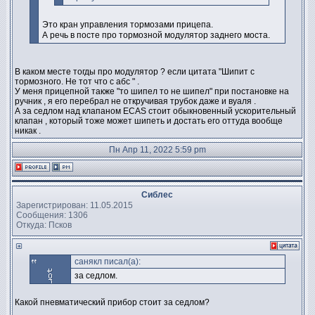
Это кран управления тормозами прицепа.
А речь в посте про тормозной модулятор заднего моста.
В каком месте тогды про модулятор ? если цитата "Шипит с
тормозного. Не тот что с абс " .
У меня прицепной также "то шипел то не шипел" при постановке на
ручник , я его перебрал не откручивая трубок даже и вуаля .
А за седлом над клапаном ECAS стоит обыкновенный ускорительный
клапан , который тоже может шипеть и достать его оттуда вообще
никак .
Пн Апр 11, 2022 5:59 pm
Сиблес
Зарегистрирован: 11.05.2015
Сообщения: 1306
Откуда: Псков
санякл писал(а):
за седлом.
Какой пневматический прибор стоит за седлом?