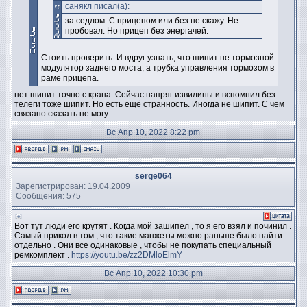
санякл писал(а):
за седлом. С прицепом или без не скажу. Не
пробовал. Но прицеп без энергачей.
Стоить проверить. И вдруг узнать, что шипит не тормозной
модулятор заднего моста, а трубка управления тормозом в
раме прицепа.
нет шипит точно с крана. Сейчас напряг извилины и вспомнил без
телеги тоже шипит. Но есть ещё странность. Иногда не шипит. С чем
связано сказать не могу.
Вс Апр 10, 2022 8:22 pm
serge064
Зарегистрирован: 19.04.2009
Сообщения: 575
Вот тут люди его крутят . Когда мой зашипел , то я его взял и починил .
Самый прикол в том , что такие манжеты можно раньше было найти
отдельно . Они все одинаковые , чтобы не покупать специальный
ремкомплект .
https://youtu.be/zz2DMloElmY
Вс Апр 10, 2022 10:30 pm