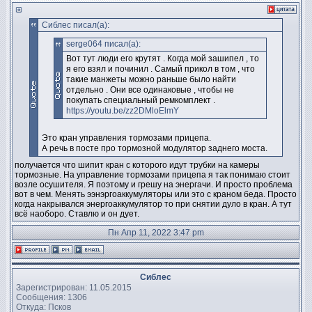
Сиблес писал(а):
serge064 писал(а):
Вот тут люди его крутят . Когда мой зашипел , то
я его взял и починил . Самый прикол в том , что
такие манжеты можно раньше было найти
отдельно . Они все одинаковые , чтобы не
покупать специальный ремкомплект .
https://youtu.be/zz2DMloElmY
Это кран управления тормозами прицепа.
А речь в посте про тормозной модулятор заднего моста.
получается что шипит кран с которого идут трубки на камеры
тормозные. На управление тормозами прицепа я так понимаю стоит
возле осушителя. Я поэтому и грешу на энергачи. И просто проблема
вот в чем. Менять ээнэргоаккумуляторы или это с краном беда. Просто
когда накрывался энергоаккумулятор то при снятии дуло в кран. А тут
всё наоборо. Ставлю и он дует.
Пн Апр 11, 2022 3:47 pm
Сиблес
Зарегистрирован: 11.05.2015
Сообщения: 1306
Откуда: Псков