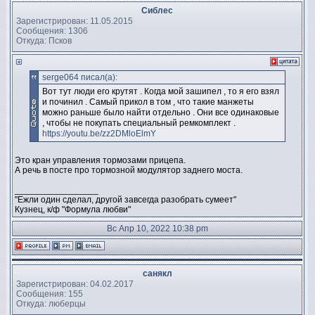
Сиблес
Зарегистрирован: 11.05.2015
Сообщения: 1306
Откуда: Псков
serge064 писал(а):
Вот тут люди его крутят . Когда мой зашипел , то я его взял
и починил . Самый прикол в том , что такие манжеты
можно раньше было найти отдельно . Они все одинаковые
, чтобы не покупать специальный ремкомплект .
https://youtu.be/zz2DMloElmY
Это кран управления тормозами прицепа.
А речь в посте про тормозной модулятор заднего моста.
_________________
"Ежли один сделал, другой завсегда разобрать сумеет"
Кузнец, к/ф "Формула любви"
Вс Апр 10, 2022 10:38 pm
санякл
Зарегистрирован: 04.02.2017
Сообщения: 155
Откуда: люберцы