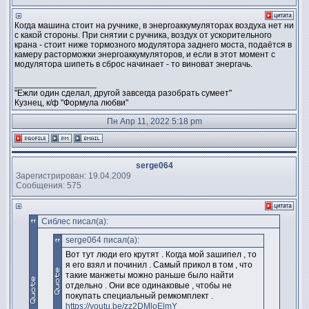
Когда машина стоит на ручнике, в энергоаккумуляторах воздуха нет ни
с какой стороны. При снятии с ручника, воздух от ускорительного
крана - стоит ниже тормозного модулятора заднего моста, подаётся в
камеру расторможки энергоаккумуляторов, и если в этот момент с
модулятора шипеть в сброс начинает - то виноват энергачь.
_________________
"Ежли один сделал, другой завсегда разобрать сумеет"
Кузнец, к/ф "Формула любви"
Пн Апр 11, 2022 5:18 pm
serge064
Зарегистрирован: 19.04.2009
Сообщения: 575
Сиблес писал(а):
serge064 писал(а):
Вот тут люди его крутят . Когда мой зашипел , то
я его взял и починил . Самый прикол в том , что
такие манжеты можно раньше было найти
отдельно . Они все одинаковые , чтобы не
покупать специальный ремкомплект .
https://youtu.be/zz2DMloElmY