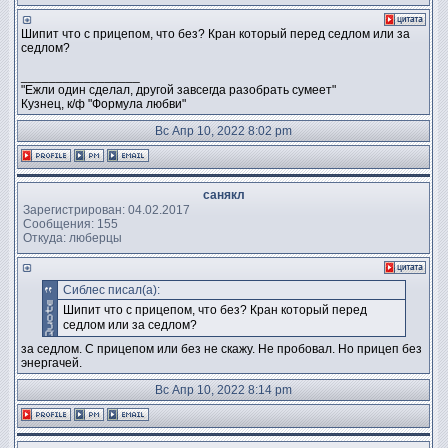
Шипит что с прицепом, что без? Кран который перед седлом или за
седлом?
_________________
"Ежли один сделал, другой завсегда разобрать сумеет"
Кузнец, к/ф "Формула любви"
Вс Апр 10, 2022 8:02 pm
санякл
Зарегистрирован: 04.02.2017
Сообщения: 155
Откуда: люберцы
Сиблес писал(а):
Шипит что с прицепом, что без? Кран который перед
седлом или за седлом?
за седлом. С прицепом или без не скажу. Не пробовал. Но прицеп без
энергачей.
Вс Апр 10, 2022 8:14 pm