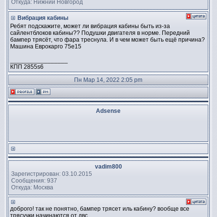
Откуда: Нижний Новгород
Вибрация кабины
Ребят подскажите, может ли вибрация кабины быть из-за
сайлентблоков кабины?? Подушки двигателя в норме. Передний
бампер трясёт, что фара треснула. И в чем может быть ещё причина?
Машина Еврокарго 75е15
_________________
КПП 2855s6
Пн Мар 14, 2022 2:05 pm
Adsense
vadim800
Зарегистрирован: 03.10.2015
Сообщения: 937
Откуда: Москва
доброго! так не понятно, бампер трясет иль кабину? вообще все
трясучки начинаются от двс...