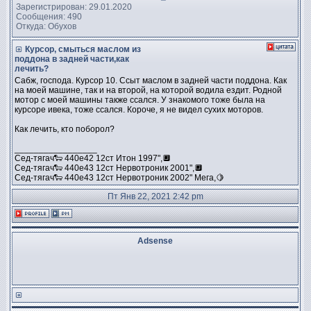
Зарегистрирован: 29.01.2020
Сообщения: 490
Откуда: Обухов
Курсор, смыться маслом из
поддона в задней части,как
лечить?
Сабж, господа. Курсор 10. Ссыт маслом в задней части поддона. Как
на моей машине, так и на второй, на которой водила ездит. Родной
мотор с моей машины также ссался. У знакомого тоже была на
курсоре ивека, тоже ссался. Короче, я не видел сухих моторов.
Как лечить, кто поборол?
_________________
Сед-тягач🐑 440е42 12ст Итон 1997",🔲
Сед-тягач🐑 440е43 12ст Нервотроник 2001",🔲
Сед-тягач🐑 440е43 12ст Нервотроник 2002" Мега,🍋
Пт Янв 22, 2021 2:42 pm
Adsense