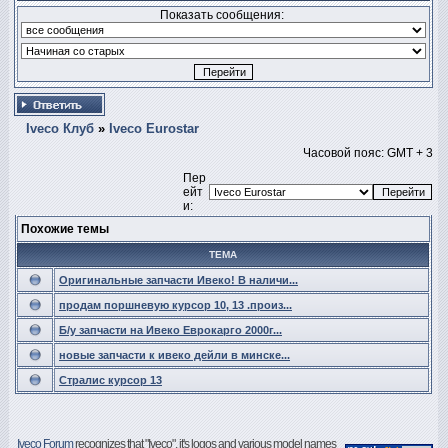
Показать сообщения:
Iveco Клуб
»
Iveco Eurostar
Часовой пояс: GMT + 3
Пер
ейт
и:
Похожие темы
ТЕМА
Оригинальные запчасти Ивеко! В наличи...
продам поршневую курсор 10, 13 .произ...
Б/у запчасти на Ивеко Еврокарго 2000г...
новые запчасти к ивеко дейли в минске...
Стралис курсор 13
Iveco Forum
recognizes that "Iveco", it's logos and various model names