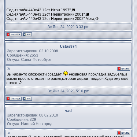
_________________
Сед-тягач🐑 440е42 12ст Итон 1997",🔲
Сед-тягач🐑 440е43 12ст Нервотроник 2001",🔲
Сед-тягач🐑 440е43 12ст Нервотроник 2002" Мега,🍋
Вс Янв 24, 2021 3:33 pm
Ustas974
Зарегистрирован: 02.10.2008
Сообщения: 2653
Откуда: Санкт-Петербург
Вы какие-то сложности создаёт.
Резиновая прокладка задубела,и
масло просто стекает по рамке,которая держит поддон.Куда ему ещё
стекать?
Вс Янв 24, 2021 5:10 pm
vad
Зарегистрирован: 08.02.2010
Сообщения: 329
Откуда: Нижний Новгород