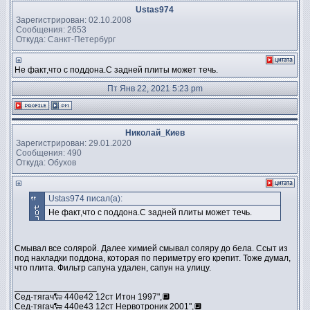
Ustas974
Зарегистрирован: 02.10.2008
Сообщения: 2653
Откуда: Санкт-Петербург
Не факт,что с поддона.С задней плиты может течь.
Пт Янв 22, 2021 5:23 pm
Николай_Киев
Зарегистрирован: 29.01.2020
Сообщения: 490
Откуда: Обухов
Ustas974 писал(а):
Не факт,что с поддона.С задней плиты может течь.
Смывал все солярой. Далее химией смывал соляру до бела. Ссыт из
под накладки поддона, которая по периметру его крепит. Тоже думал,
что плита. Фильтр сапуна удален, сапун на улицу.
_________________
Сед-тягач🐑 440е42 12ст Итон 1997",🔲
Сед-тягач🐑 440е43 12ст Нервотроник 2001",🔲