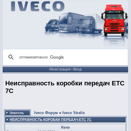
Регистрация
•
Вход
Неисправность коробки передач ETC
7C
Iveco Форум
»
Iveco Stralis
НЕИСПРАВНОСТЬ КОРОБКИ ПЕРЕДАЧ ETC 7C
Rene