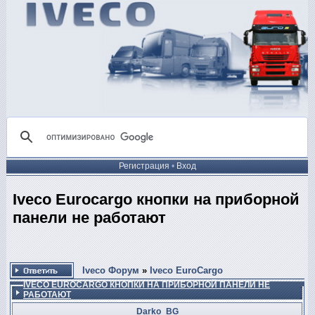
Регистрация
•
Вход
Iveco Eurocargo кнопки на приборной
панели не работают
Iveco Форум
»
Iveco EuroCargo
IVECO EUROCARGO КНОПКИ НА ПРИБОРНОЙ ПАНЕЛИ НЕ
РАБОТАЮТ
Darko_BG