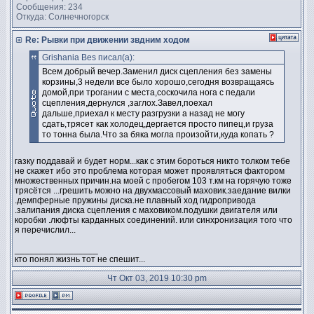
Сообщения: 234
Откуда: Солнечногорск
Re: Рывки при движении звдним ходом
Grishania Bes писал(а):
Всем добрый вечер.Заменил диск сцепления без замены
корзины,3 недели все было хорошо,сегодня возвращаясь
домой,при трогании с места,соскочила нога с педали
сцепления,дернулся ,заглох.Завел,поехал
дальше,приехал к месту разгрузки а назад не могу
сдать,трясет как холодец,дергается просто пипец,и груза
то тонна была.Что за бяка могла произойти,куда копать ?
газку поддавай и будет норм...как с этим бороться никто толком тебе
не скажет ибо это проблема которая может проявляться фактором
множественных причин.на моей с пробегом 103 т.км на горячую тоже
трясётся ...грешить можно на двухмассовый маховик.заедание вилки
.демпферные пружины диска.не плавный ход гидропривода
.залипания диска сцепления с маховиком.подушки двигателя или
коробки .люфты карданных соединений. или синхронизация того что
я перечислил...
_________________
кто понял жизнь тот не спешит...
Чт Окт 03, 2019 10:30 pm