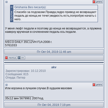
Grishania Bes писал(а):
Спасибо за подсказки.Правда,гидро привод не возвращает
педаль до конца,не течет,жидкость есть,попробую начать с
него.
У меня люфт педали и поэтому до конца не возвращается, а пружина
наверху крученая в сочленении педаль-ось педали.
_________________
IVECO DAILY 35C12VH F1A 2008 г.
5761033
Пт Окт 04, 2019 11:46 am
akv
Зарегистрирован: 10.12.2010
Сообщения: 815
Откуда: Питер
Или корзина в лучшем случае.В худшем маховик
_________________
35с12 вин 5679961 2007год.
Пт Окт 04, 2019 7:19 pm