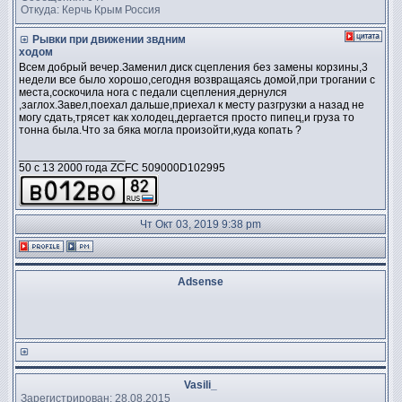
Откуда: Керчь Крым Россия
Рывки при движении звдним
ходом
Всем добрый вечер.Заменил диск сцепления без замены корзины,3
недели все было хорошо,сегодня возвращаясь домой,при трогании с
места,соскочила нога с педали сцепления,дернулся
,заглох.Завел,поехал дальше,приехал к месту разгрузки а назад не
могу сдать,трясет как холодец,дергается просто пипец,и груза то
тонна была.Что за бяка могла произойти,куда копать ?
_________________
50 c 13 2000 года ZCFC 509000D102995
Чт Окт 03, 2019 9:38 pm
Adsense
Vasili_
Зарегистрирован: 28.08.2015