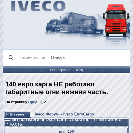
Регистрация
•
Вход
140 евро карга НЕ работают
габаритные огни нижняя часть.
На страницу
Пред.
1
,
2
Iveco Форум
»
Iveco EuroCargo
140 ЕВРО КАРГА НЕ РАБОТАЮТ ГАБАРИТНЫЕ ОГНИ НИЖНЯЯ
ЧАСТЬ.
mdm150