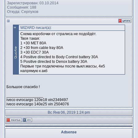
Зарегистрирован: 03.10.2014
Сообщения: 188
Откуда: Серпухов
WIZARD писал(а):
Схема коробочки от стралиса не подойдёт.
Твоя такая:
1 +30 MET 80А
2 +30 from cable tray 80А
3 +30 EDC7 30А
4 Positive directed to Body Control battery 30А
5 Positive directed to Denox battery 30А
Первые три подключены после выкл.массы, 4и5
напрямую к акб
Большое спасибо !
_________________
iveco evrocargo 120e18 vin2349497
iveco evrocargo 140e25 vin 2504076
Вс Янв 06, 2019 1:24 pm
Adsense