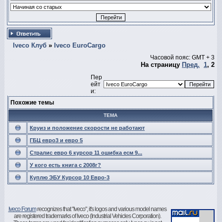
Iveco Клуб
»
Iveco EuroCargo
Часовой пояс: GMT + 3
На страницу
Пред.
1
,
2
Пер
ейт
и:
Похожие темы
ТЕМА
Круиз и положение скорости не работают
ГБЦ евро3 и евро 5
Стралис евро 6 курсор 11 ошибка есм 9...
У кого есть книга с 2008г?
Куплю ЭБУ Курсор 10 Евро-3
Iveco Forum
recognizes that "Iveco", it's logos and various model names
are registered trademarks of Iveco (Industrial Vehicles Corporation).