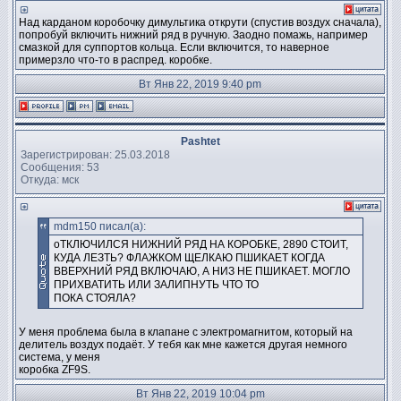
Над карданом коробочку димультика открути (спустив воздух сначала),
попробуй включить нижний ряд в ручную. Заодно помажь, например
смазкой для суппортов кольца. Если включится, то наверное
примерзло что-то в распред. коробке.
Вт Янв 22, 2019 9:40 pm
Pashtet
Зарегистрирован: 25.03.2018
Сообщения: 53
Откуда: мск
mdm150 писал(а):
оТКЛЮЧИЛСЯ НИЖНИЙ РЯД НА КОРОБКЕ, 2890 СТОИТ,
КУДА ЛЕЗТЬ? ФЛАЖКОМ ЩЕЛКАЮ ПШИКАЕТ КОГДА
ВВЕРХНИЙ РЯД ВКЛЮЧАЮ, А НИЗ НЕ ПШИКАЕТ. МОГЛО
ПРИХВАТИТЬ ИЛИ ЗАЛИПНУТЬ ЧТО ТО
ПОКА СТОЯЛА?
У меня проблема была в клапане с электромагнитом, который на
делитель воздух подаёт. У тебя как мне кажется другая немного
система, у меня
коробка ZF9S.
Вт Янв 22, 2019 10:04 pm