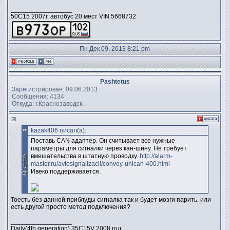
_________________
50C15 2007г. автобус 20 мест VIN 5668732
Пн Дек 09, 2013 8:21 pm
Pashtetus
Зарегистрирован: 09.06.2013
Сообщения: 4134
Откуда: г.Краснозаводск.
kazak406 писал(а):
Поставь CAN адаптер. Он считывает все нужные
параметры для сигналки через кан-шину. Не требует
вмешательства в штатную проводку.
http://alarm-
master.ru/avtosignalizacii/convoy-unican-400.html
Ивеко поддерживается.
Тоесть без данной приблуды сигналка так и будет мозги парить, или
есть другой просто метод подключения?
_________________
Daily(4th generation) 35C15V 2008 год.