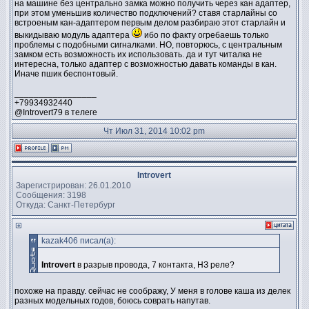
на машине без центрально замка можно получить через кан адаптер,
при этом уменьшив количество подключений? ставя старлайны со
встроеным кан-адаптером первым делом разбираю этот старлайн и
выкидываю модуль адаптера
ибо по факту огребаешь только
проблемы с подобными сигналками. НО, повторюсь, с центральным
замком есть возможность их использовать. да и тут читалка не
интересна, только адаптер с возможностью давать команды в кан.
Иначе пшик беспонтовый.
_________________
+79934932440
@Introvert79 в телеге
Чт Июл 31, 2014 10:02 pm
Introvert
Зарегистрирован: 26.01.2010
Сообщения: 3198
Откуда: Санкт-Петербург
kazak406 писал(а):
Introvert
в разрыв провода, 7 контакта, НЗ реле?
похоже на правду. сейчас не соображу, У меня в голове каша из делек
разных модельных годов, боюсь соврать напутав.