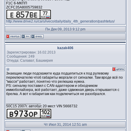
F1C 6-МКПП
ZCFC35A8005759832
http://www.drive2.ru/cars/iveco/daily/daily_4th_generation/pashtetus/
Пн Дек 09, 2013 9:12 pm
kazak406
Зарегистрирован: 16.02.2013
Сообщения: 249
Откуда: Салават, Башкирия
Знающие люди подскажите куда подцепиться к под рулевому
переключателю чтоб габариты моргали от сигналки. Там вроде всё по
"массе" работает, понятно что релюшка нужна.
PS: сигналку поставил с CAN-адаптером и обходчиком
иммоболайзера, всё работает, даже сдвижная дверь открывается с
брелка. А вот к габаритам как подключиться не разобрался.
_________________
50C15 2007г. автобус 20 мест VIN 5668732
Чт Июл 31, 2014 12:51 am