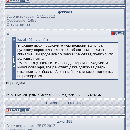
gennadii
Зарегистрирован: 17.11.2012
Сообщения: 1451
Откуда: питер.
kazak406 писал(а):
Знающие люди подскажите куда подцепиться к под
рулевому переключателю чтоб габариты моргали от
сигналки. Там вроде всё по "массе" работает, понятно что
релюшка нужна.
PS: сигналку поставил с CAN-адаптером и обходчиком
иммоболайзера, всё работает, даже сдвижная дверь
открывается с брелка. А вот к габаритам как подключиться
не разобрался.
к проводам.
_________________
35 s11 макси.цельно.метал. 2002 год. zcfc3571005373766
Чт Июл 31, 2014 7:20 am
джон196
Зарегистрирован: 28.09.2013
Сообщения: 851