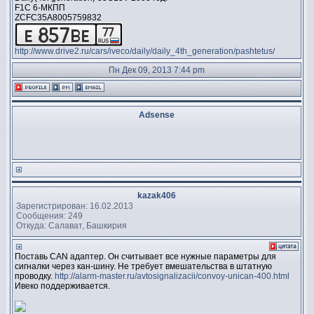
F1C 6-МКПП
ZCFC35A8005759832
http://www.drive2.ru/cars/iveco/daily/daily_4th_generation/pashtetus/
Пн Дек 09, 2013 7:44 pm
Adsense
kazak406
Зарегистрирован: 16.02.2013
Сообщения: 249
Откуда: Салават, Башкирия
Поставь CAN адаптер. Он считывает все нужные параметры для
сигналки через кан-шину. Не требует вмешательства в штатную
проводку.
http://alarm-master.ru/avtosignalizacii/convoy-unican-400.html
Ивеко поддерживается.