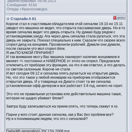
Зарегистрирован: 09.06.2013
Сообщения: 4134
Откуда: г.Краснозаводск.
Старлайн А 61
Короче стал я счастливым обладателем этой сигналки 19.10 но 15.11
увидел что машина не видит, что открыта пассажирская дверь. Но в то
время сигналка видит что дверь открыта. Ну думаю буду рядом с
установщиками,заеду. Ага через день сигналка стала ругаться, что эта
дверь не закрыта. Поехал специально к ним. Сказали что скорее всего
сгорел диод на концевик. Прозвонили-рабочий. Думали они думали,
после сказали что мол сгорел блок.
Я им-ПО КАКОЙ ПРИЧИНЕ?
И так внимание мол у Вас машина сканирует наличие концевиков и
меняет +\- постоянно и НАВЕРНОЕ от этого он сгорел. Предлагали
отключить от приборки эту функцию, на что я им ответил, а что делать
со светом салонным. Короче не стали.
И вот сегодня 09.12 и сигналка опять ругаеться на открытую дверь.
Но, что это такое у любой иномарки на приборчик отображается
открытая дверь. И у товарища на Дукато стоит та же сигналка
установленная офф дилером и все работает 3 й год, ничего не горит.
Это что не правильная установка или действительно машина такая,
которая не щадно убивает блоки?
Завтра буду записываться на прием опять, что теперь скажут я хз.
Парни у кого стоит данная сигналка, как у Вас без проблем все?
Ну и к понимающим людям, что это с сигналкой?
_________________
Daily(4th generation) 35C15V 2008 год.